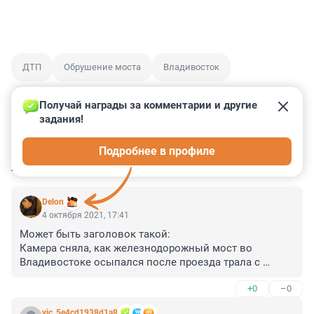
ДТП
Обрушение моста
Владивосток
Получай награды за комментарии и другие 
задания!
0
0
0
0
0
Подробнее в профиле
КОММЕНТАРИИ
10
Delon
4 октября 2021, 17:41
Может быть заголовок такой:

Камера сняла, как железнодорожный мост во 
Владивостоке осыпался после проезда трала с 
экскаватором?
+0
–0
vic_5e4cd1938d1a8