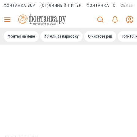
ФОНТАНКА SUP
(ОТ)ЛИЧНЫЙ ПИТЕР
ФОНТАНКА ГО
СЕРЕБР
Фонтан на Неве
40 млн за парковку
О чистоте рек
Топ-10, 