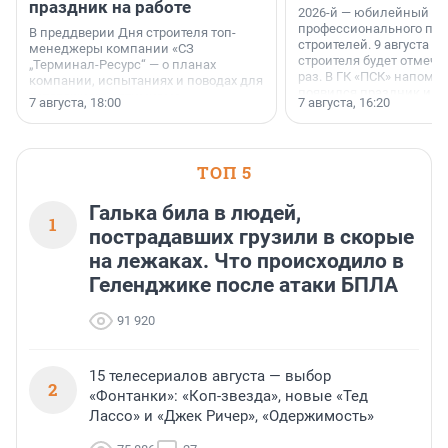
праздник на работе
2026-й — юбилейный го
профессионального пр
В преддверии Дня строителя топ-
строителей. 9 августа 2
менеджеры компании «СЗ
строителя будет отмечат
„Терминал-Ресурс“ — о планах
раз. В ГК «ПСК» напомни
компании, испытаниях и поводах для
появился праздник и к
осторожного оптимизма.
7 августа, 18:00
7 августа, 16:20
поменялась роль строит
ТОП 5
Галька била в людей,
1
пострадавших грузили в скорые
на лежаках. Что происходило в
Геленджике после атаки БПЛА
91 920
15 телесериалов августа — выбор
2
«Фонтанки»: «Коп-звезда», новые «Тед
Лассо» и «Джек Ричер», «Одержимость»