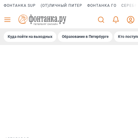
ФОНТАНКА SUP
(ОТ)ЛИЧНЫЙ ПИТЕР
ФОНТАНКА ГО
СЕРЕБР
Куда пойти на выходных
Образование в Петербурге
Кто поступ