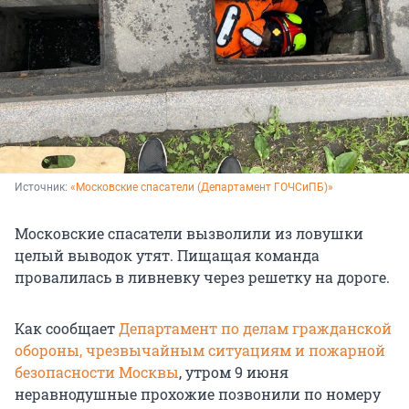
Источник: 
«Московские спасатели (Департамент ГОЧСиПБ)»
Московские спасатели вызволили из ловушки
целый выводок утят. Пищащая команда
провалилась в ливневку через решетку на дороге.
Как сообщает
Департамент по делам гражданской
обороны, чрезвычайным ситуациям и пожарной
безопасности Москвы
, утром 9 июня
неравнодушные прохожие позвонили по номеру