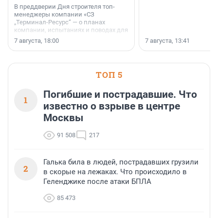
В преддверии Дня строителя топ-
менеджеры компании «СЗ
„Терминал-Ресурс“ — о планах
компании, испытаниях и поводах для
осторожного оптимизма.
7 августа, 18:00
7 августа, 13:41
ТОП 5
Погибшие и пострадавшие. Что
1
известно о взрыве в центре
Москвы
91 508
217
Галька била в людей, пострадавших грузили
2
в скорые на лежаках. Что происходило в
Геленджике после атаки БПЛА
85 473