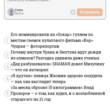
Гость
Отправить
Войти
Его номинировали на «Оскар»: гуляем по
1
местам съемок культового фильма «Вор»
Чухрая — фоторепортаж
Почему внутри Урана и Нептуна идут дожди
2
из алмазов? Разгадка удивила даже ученых
«Дед разбушевался»: SHAMAN довел Мизулину
3
— что он натворил
«Я крутая»: певица Жасмин здорово похудела
4
— как она выглядит теперь
«За месяц сбросил 15 килограммов»: Влад
5
Прохоров — о том, как худел, и о возлюбленной
старше его на 21 год