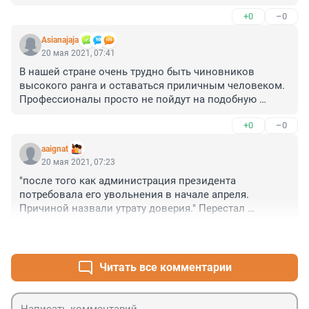
детской поликлинике, деятельность городской 
+0
–0
больницы и т. д. Прокуратуре настойчивости!!! Вор 
должен сидеть в тюрьме!!!
Asianajaja
20 мая 2021, 07:41
В нашей стране очень трудно быть чиновников 
высокого ранга и оставаться приличным человеком. 
Профессионалы просто не пойдут на подобную 
должность, им есть применение в бизнесе с хорошей 
+0
–0
оплатой, а те, кто польстится на зарплату из бюджета, 
как правило не очень способны что-то развивать и 
aaignat
создавать.
20 мая 2021, 07:23
"после того как администрация президента 
потребовала его увольнения в начале апреля. 
Причиной назвали утрату доверия." Перестал 
засылать доляну в общак?
+0
–0
Читать все комментарии