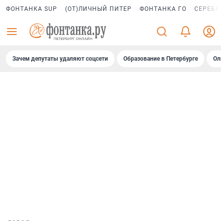
ФОНТАНКА SUP
(ОТ)ЛИЧНЫЙ ПИТЕР
ФОНТАНКА ГО
СЕРЕБР
Зачем депутаты удаляют соцсети
Образование в Петербурге
Ол