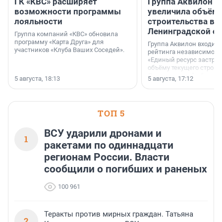
ГК «КВС» расширяет
Группа Аквилон н
возможности программы
увеличила объём 
лояльности
строительства в
Ленинградской о
Группа компаний «КВС» обновила
программу «Карта Друга» для
Группа Аквилон входит 
участников «Клуба Ваших Соседей».
рейтинга независимого
«Единый ресурс застро
объёму текущего строит
Ленинградской области
5 августа, 18:13
5 августа, 17:12
время компания реализу
185 429 кв. метров жиль
больше, чем в 1 квартал
ТОП 5
ВСУ ударили дронами и
1
ракетами по одиннадцати
регионам России. Власти
сообщили о погибших и раненых
100 961
Теракты против мирных граждан. Татьяна
2