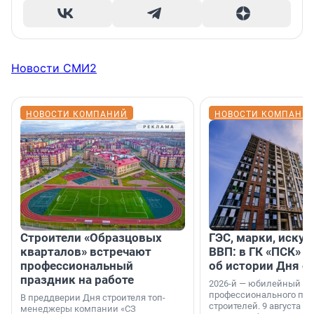
Новости СМИ2
НОВОСТИ КОМПАНИЙ
НОВОСТИ КОМПАНИ
Строители «Образцовых
ГЭС, марки, искус
кварталов» встречают
ВВП: в ГК «ПСК» р
профессиональный
об истории Дня с
праздник на работе
2026-й — юбилейный го
профессионального пр
В преддверии Дня строителя топ-
строителей. 9 августа 2
менеджеры компании «СЗ