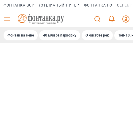
ФОНТАНКА SUP
(ОТ)ЛИЧНЫЙ ПИТЕР
ФОНТАНКА ГО
СЕРЕБР
Фонтан на Неве
40 млн за парковку
О чистоте рек
Топ-10, 