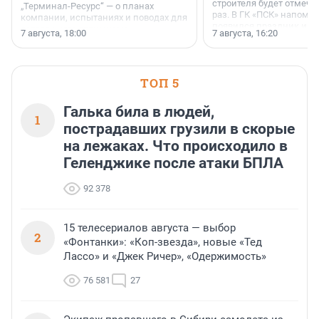
строителя будет отмечат
„Терминал-Ресурс“ — о планах
раз. В ГК «ПСК» напомни
компании, испытаниях и поводах для
появился праздник и к
осторожного оптимизма.
7 августа, 18:00
7 августа, 16:20
поменялась роль строит
ТОП 5
Галька била в людей,
1
пострадавших грузили в скорые
на лежаках. Что происходило в
Геленджике после атаки БПЛА
92 378
15 телесериалов августа — выбор
2
«Фонтанки»: «Коп-звезда», новые «Тед
Лассо» и «Джек Ричер», «Одержимость»
76 581
27