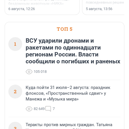
повседневных решений
бездомным животным «НИКА»
заключили соглашение о
6 августа, 12:26
5 августа, 13:56
стратегическом сотрудничестве.
ТОП 5
ВСУ ударили дронами и
1
ракетами по одиннадцати
регионам России. Власти
сообщили о погибших и раненых
105 018
Куда пойти 31 июля–2 августа: праздник
2
флоксов, «Пространственный сдвиг» у
Манежа и «Музыка мира»
82 649
7
Теракты против мирных граждан. Татьяна
3