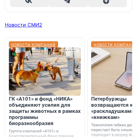
Новости СМИ2
НОВОСТИ КОМПАНИЙ
НОВОСТИ КОМПАНИ
ГК «А101» и фонд «НИКА»
Петербуржцы
объединяют усилия для
возвращаются к
защиты животных в рамках
«раскладушкам» 
программы
«книжкам»
биоразнообразия
Технология гибких дисп
перестает быть нишевы
Группа компаний «А101» и
переходит в разряд вос
Благотворительный фонд помощи