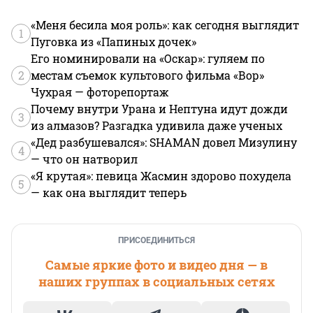
«Меня бесила моя роль»: как сегодня выглядит
1
Пуговка из «Папиных дочек»
Его номинировали на «Оскар»: гуляем по
2
местам съемок культового фильма «Вор»
Чухрая — фоторепортаж
Почему внутри Урана и Нептуна идут дожди
3
из алмазов? Разгадка удивила даже ученых
«Дед разбушевался»: SHAMAN довел Мизулину
4
— что он натворил
«Я крутая»: певица Жасмин здорово похудела
5
— как она выглядит теперь
ПРИСОЕДИНИТЬСЯ
Самые яркие фото и видео дня — в
наших группах в социальных сетях