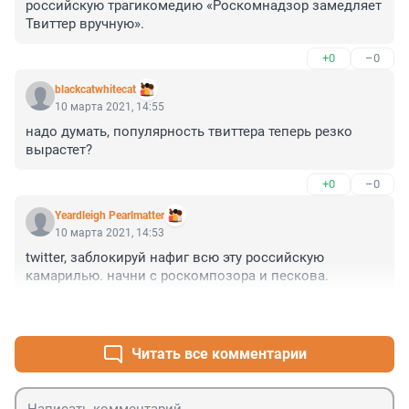
российскую трагикомедию «Роскомнадзор замедляет 
Твиттер вручную».
+0
–0
blackcatwhitecat
10 марта 2021, 14:55
надо думать, популярность твиттера теперь резко 
вырастет?
+0
–0
Yeardleigh Pearlmatter
10 марта 2021, 14:53
twitter, заблокируй нафиг всю эту российскую 
камарилью. начни с роскомпозора и пескова.
+0
–0
Читать все комментарии