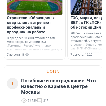
Строители «Образцовых
ГЭС, марки, искус
кварталов» встречают
ВВП: в ГК «ПСК» р
профессиональный
об истории Дня с
праздник на работе
2026-й — юбилейный го
профессионального пр
В преддверии Дня строителя топ-
строителей. 9 августа 2
менеджеры компании «СЗ
строителя будет отмечат
„Терминал-Ресурс“ — о планах
раз. В ГК «ПСК» напомни
компании, испытаниях и поводах для
появился праздник и к
осторожного оптимизма.
7 августа, 18:00
7 августа, 16:20
поменялась роль строит
ТОП 5
Погибшие и пострадавшие. Что
1
известно о взрыве в центре
Москвы
91 720
217