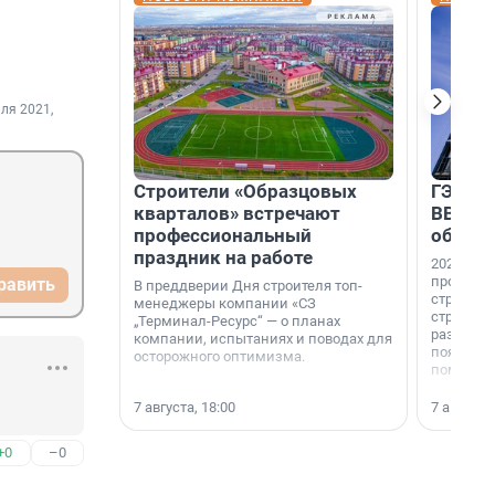
ля 2021,
Строители «Образцовых
ГЭС, м
кварталов» встречают
ВВП: в
профессиональный
об ист
праздник на работе
2026-й —
професси
равить
В преддверии Дня строителя топ-
строителе
менеджеры компании «СЗ
строителя
„Терминал-Ресурс“ — о планах
раз. В ГК
компании, испытаниях и поводах для
появился
осторожного оптимизма.
поменяла
7 августа, 18:00
7 августа,
+0
–0