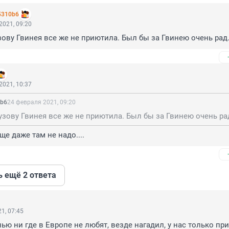
5310b6
2021, 09:20
зову Гвинея все же не приютила. Был бы за Гвинею очень рад
2021, 10:37
0b6
24 февраля 2021, 09:20
узову Гвинея все же не приютила. Был бы за Гвинею очень ра
ще даже там не надо....
ь ещё 2 ответа
1, 07:45
ью ни где в Европе не любят, везде нагадил, у нас только при