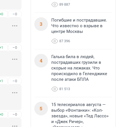
89 887
+0
–0
Погибшие и пострадавшие.
3
Что известно о взрыве в
центре Москвы
87 396
+1
–0
Галька била в людей,
4
пострадавших грузили в
скорые на лежаках. Что
происходило в Геленджике
после атаки БПЛА
+1
–0
81 513
15 телесериалов августа —
5
выбор «Фонтанки»: «Коп-
+0
–0
звезда», новые «Тед Лассо»
и «Джек Ричер»,