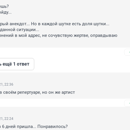
шь? 

ду... 

арый анекдот... Но в каждой шутке есть доля шутки... 

данной ситуации... 

инений в мой адрес, не сочувствую жертве, оправдываю 
ь ещё 1 ответ
1, 22:36
 своём репертуаре, но он же артист
1, 22:24
з 6 дней пришла... Понравилось?