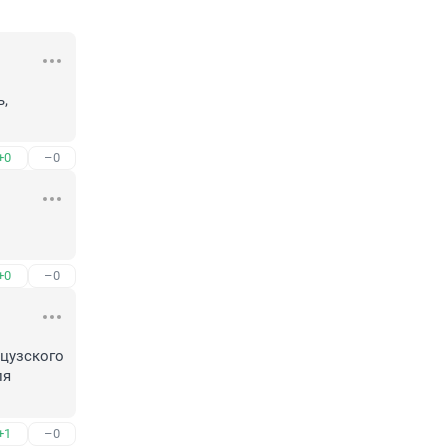
, 
+0
–0
+0
–0
цузского 
я 
+1
–0