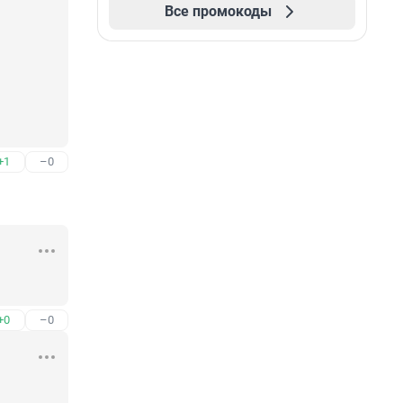
Все промокоды
+1
–0
+0
–0