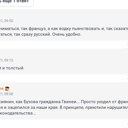
ь ещё 1 ответ
1, 09:50
иматься, так француз, а как водку пьянствовать и, так сказать
ться, так сразу русский. Очень удобно.
1, 09:15
й и толстый
ов
1, 08:08
сиянин, как Бузова гражданка Гвинеи... Просто уходил от фран
 и зацепился за наши края. В принципе, приютили нарушител
конодательства...