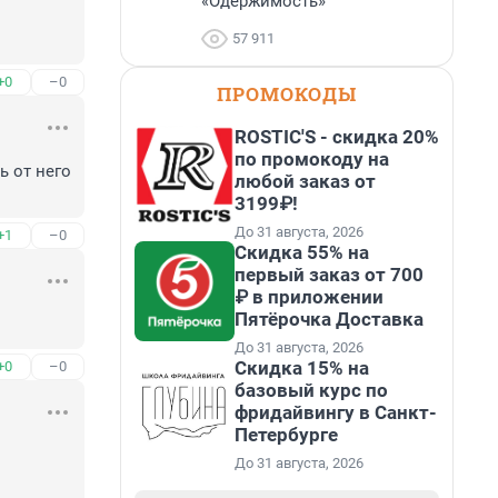
«Одержимость»
57 911
+0
–0
ПРОМОКОДЫ
ROSTIC'S - скидка 20%
по промокоду на
 от него 
любой заказ от
3199₽!
До 31 августа, 2026
+1
–0
Скидка 55% на
первый заказ от 700
₽ в приложении
Пятёрочка Доставка
До 31 августа, 2026
Скидка 15% на
+0
–0
базовый курс по
фридайвингу в Санкт-
Петербурге
До 31 августа, 2026