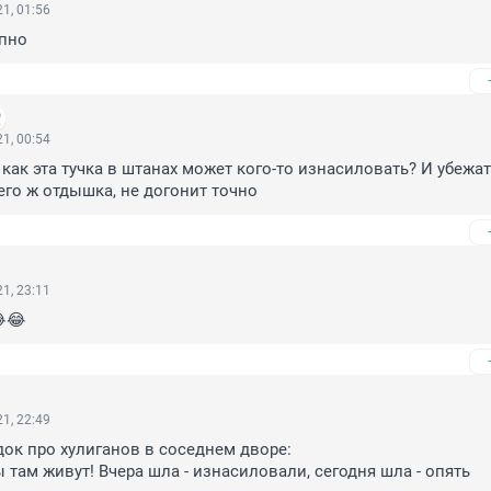
1, 01:56
епно
1, 00:54
как эта тучка в штанах может кого-то изнасиловать? И убежать
него ж отдышка, не догонит точно
1, 23:11
😂
1, 22:49
док про хулиганов в соседнем дворе:

ы там живут! Вчера шла - изнасиловали, сегодня шла - опять 