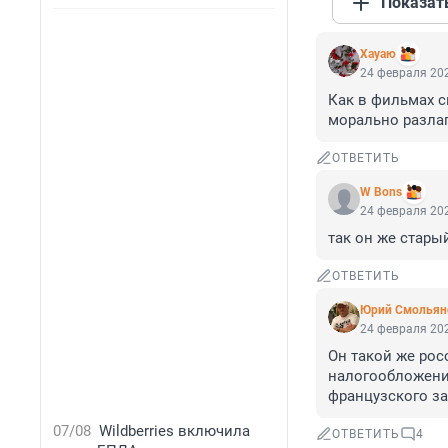
Показат
Хауаю
24 февраля 202
Как в фильмах сн
морально разлага
ОТВЕТИТЬ
W Bons
24 февраля 202
так он же стары
ОТВЕТИТЬ
Юрий Смольян
24 февраля 202
Он такой же рос
налогообложения
французского за
07/08
Wildberries включила
ОТВЕТИТЬ
4