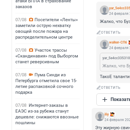
атаки БПЛА в страхование
заказов
yar_5e4cc33
24 февраля 
07/08
Посетители «Ленты»
Жалко, что Бу
заметили острую нехватку
овощей после пожара на
ОТВЕТИТЬ
распределительном центре
walker-СПб
24 февраля 
07/08
Участок трассы
«Скандинавия» под Выборгом
yar_5e4cc33531
станет реверсивным
Жалко, что Б
07/08
Пума Синди из
ТакоЕ таланти
Петербурга отметила свое 15-
летие распаковкой сочного
ОТВЕТИТЬ
подарка
Показат
07/08
Интернет-заказы в
ЕАЭС из-за рубежа станут
iliy
дешевле: снижаются ввозные
24 февраля 202
пошлины
Эту жирную свин