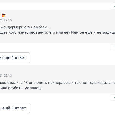
r
1, 22:15
 жандармерию в Ламбеск...

рдье кого изнасиловал-то: его или ее? Или он еще и нетрадиц
ь ещё 1 ответ
1, 22:13
асиловали, а 13 она опять приперлась, и так полгода ходила по 
ила срубить! молодец!
ь ещё 1 ответ