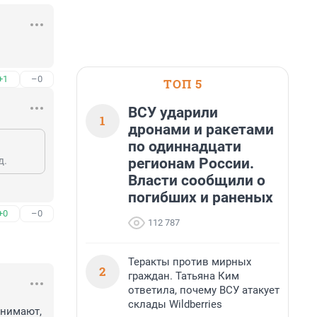
.
+1
–0
ТОП 5
ВСУ ударили
1
дронами и ракетами
по одиннадцати
д.
регионам России.
Власти сообщили о
погибших и раненых
+0
–0
112 787
Теракты против мирных
2
граждан. Татьяна Ким
ответила, почему ВСУ атакует
склады Wildberries
нимают, 