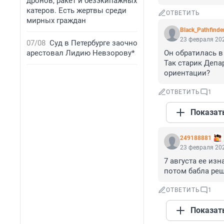
дронов, ракет и безэкипажных
катеров. Есть жертвы среди
ОТВЕТИТЬ
мирных граждан
Black_Pathfinde
23 февраля 202
07/08
Суд в Петербурге заочно
арестовал Лидию Невзорову*
Он обратилась в
Так старик Депа
ориентации?
ОТВЕТИТЬ
1
Показат
249188881
23 февраля 202
7 августа ее изн
потом бабла реш
ОТВЕТИТЬ
1
Показат