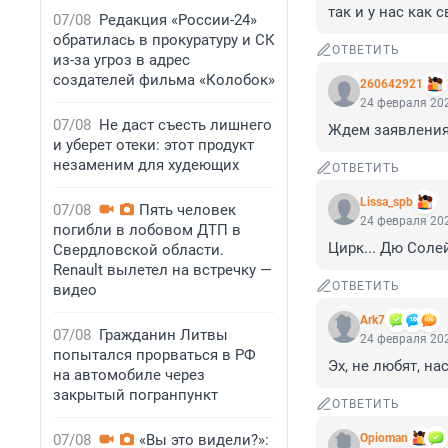
так и у нас как
07/08
Редакция «России-24»
обратилась в прокуратуру и СК
ОТВЕТИТЬ
из-за угроз в адрес
создателей фильма «Колобок»
260642921
24 февраля 202
07/08
Не даст съесть лишнего
Ждем заявления
и уберет отеки: этот продукт
незаменим для худеющих
ОТВЕТИТЬ
Lissa_spb
07/08
Пять человек
24 февраля 202
погибли в лобовом ДТП в
Цирк... Дю Соле
Свердловской области.
Renault вылетел на встречку —
ОТВЕТИТЬ
видео
Ark7
07/08
Гражданин Литвы
24 февраля 202
попытался прорваться в РФ
Эх, не любят, на
на автомобиле через
закрытый погранпункт
ОТВЕТИТЬ
07/08
«Вы это видели?»:
Opioman