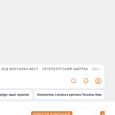
ЗСД ФОНТАНКА ФЕСТ
ПЕТЕРБУРГСКИЙ ЗАВТРАК
АФИША PLUS
рбург ищет креатив
Основатель Levrana и критика Татьяны Ким
Зач
НОВОСТИ КОМПАНИЙ
НОВОС