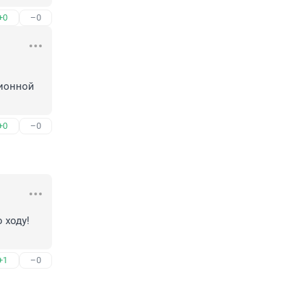
+0
–0
ионной 
+0
–0
ходу! 
+1
–0