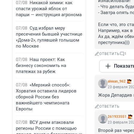
изнасиловали! 

07/08
Никакой химии: как
- Что делать буде
спасти урожай яблок от
- Завтра опять пой
парши — инструкция агронома
Если что, это ст
07/08
Суд избрал меру
Например, как в 
пресечения бывшей участнице
Ах да, ждём обв
«Дома-2», гулявшей голышом
преступника)))
по Москве
ОТВЕТИТЬ
1
07/08
Наш проект: Как
бизнесу сэкономить на
Показат
платежах за рубеж
alexan_962
07/08
«Мерзкий способ»:
23 февраля 202
Хорватия оставила лидеров
Жора Депардив в
сборной России без
важнейшего чемпионата
ОТВЕТИТЬ
Европы
261933551
07/08
ВСУ днем атаковали
23 февраля 202
регионы России с помощью
Второй раз чере