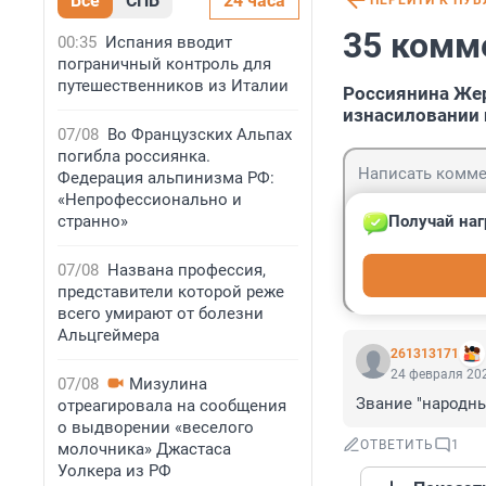
Все
СПБ
24 часа
ПЕРЕЙТИ К ПУ
35 комм
00:35
Испания вводит
пограничный контроль для
путешественников из Италии
Россиянина Жер
изнасиловании 
07/08
Во Французских Альпах
погибла россиянка.
Федерация альпинизма РФ:
«Непрофессионально и
странно»
Получай наг
Гость
07/08
Названа профессия,
Войти
представители которой реже
всего умирают от болезни
Альцгеймера
261313171
24 февраля 202
07/08
Мизулина
Звание "народны
отреагировала на сообщения
о выдворении «веселого
ОТВЕТИТЬ
1
молочника» Джастаса
Уолкера из РФ