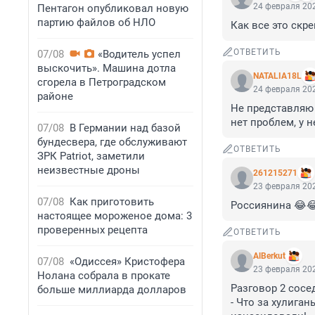
24 февраля 202
Пентагон опубликовал новую
партию файлов об НЛО
Как все это скр
ОТВЕТИТЬ
07/08
«Водитель успел
выскочить». Машина дотла
NATALIA18L
сгорела в Петроградском
24 февраля 202
районе
Не представляю 
нет проблем, у 
07/08
В Германии над базой
бундесвера, где обслуживают
ОТВЕТИТЬ
ЗРК Patriot, заметили
неизвестные дроны
261215271
23 февраля 202
07/08
Как приготовить
Россиянина 😂
настоящее мороженое дома: 3
проверенных рецепта
ОТВЕТИТЬ
AlBerkut
07/08
«Одиссея» Кристофера
23 февраля 202
Нолана собрала в прокате
Разговор 2 сосе
больше миллиарда долларов
- Что за хулиган