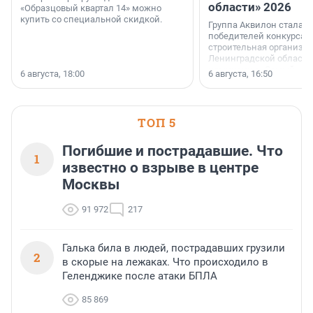
области» 2026
«Образцовый квартал 14» можно
купить со специальной скидкой.
Группа Аквилон стала 
победителей конкурса 
строительная организа
Ленинградской области 
номинации «Самый
6 августа, 18:00
6 августа, 16:50
клиентоориентированн
застройщик Ленинград
области».
ТОП 5
Погибшие и пострадавшие. Что
1
известно о взрыве в центре
Москвы
91 972
217
Галька била в людей, пострадавших грузили
2
в скорые на лежаках. Что происходило в
Геленджике после атаки БПЛА
85 869