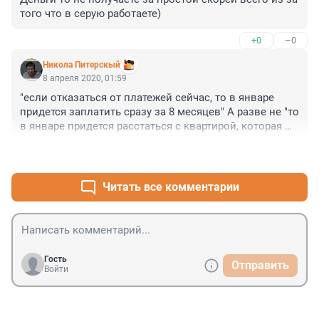
ответственности.
того что в серую работаете)
+0
–0
Никола Питерскый
8 апреля 2020, 01:59
"если отказаться от платежей сейчас, то в январе 
придется заплатить сразу за 8 месяцев" А разве не "то 
в январе придется расстаться с квартирой, которая 
уйдет в счет долга, а на остаток средств должника 
+0
–0
поселят в барак без удобств". Но с каждым 
должником надо разбираться отдельно - кто-то не 
хочет платить, а кто-то не может.
Читать все комментарии
Гость
Отправить
Войти