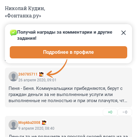
Николай Кудин,
«Фонтанка.ру»
Получай награды за комментарии и другие 
задания!
0
0
0
0
0
Подробнее в профиле
КОММЕНТАРИИ
15
260785711
26 апреля 2020, 09:01
Пеня - Беня. Коммунальщики прибедняются, берут с 
граждан деньги за не выполненные услуги или 
выполненные не полностью и при этом плачутся, что 
они бедные и денег нет заплатить работникам 
+0
–0
зарплату. Не верю. Денег присвоили кучу за не 
выполненные работы, а это мошенничество, в УК РФ 
Mopkba2008
существуют соответствующие статьи для 
9 апреля 2020, 08:40
привлечения недовольных манипуляторов к 
Деньги то не получаете за простой скорей всего из за 