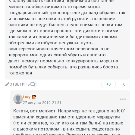
К слову сказать частники подвижной сос тав не 
меняют вообще..видимо в то время когда 
государсиыенный трвнспорт еле дышал,набрали ..так 
и выжимают все соки с этой рухляти...нынешние 
частники не ведут бизнес а тупо снимают пенки там 
где можно..их время прошло...эти дикости с этими 
тэшками и их водителями и бандитскими атаками 
обстрелами автобусов ненужны..пусть 
заинтересовывают качеством перевозок..а не 
террором мол одних силой убрать и еште что 
дают..немогут нормально конкурировать..марш на 
помойку бутылки собирать..ато разнылись босота 
голожопая
+0
–0
ОТВЕТИТЬ
1
Lazy
27 августа 2019, 21:51
Кстати, вот меняют. Например, не так давно на К-01 
заменили ходившие там стандартные маршрутки 
(то ли спринтер, то ли кто они там были) на новые 
с высоким потолком - в них ездить существенно 