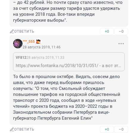
– до 42 рублей. Но почти сразу стало известно, что 
за счет субсидии размер тарифа удастся удержать 
на уровне 2018 года. Все-таки впереди 
губернаторские выборы".
+0
–0
ОТВЕТИТЬ
***_555
28 августа 2019, 11:46
VF812
28 августа 2019, 11:33
https://www.fontanka.ru/2018/10/31/051/ - а вот эта ШО? Председатель комитета финансов Петербурга Алексей Корабельников заявил, что стоимость проезда в общественном транспорте города в следующем году останется на прежнем уровне. – Бюджетом на 2019 год повышение тарифа на общественный транспорт не предусмотрено, – сказал чиновник, представляя в ЗакСе 31 октября бюджет на 2019-й и плановые 2020-2021 годы. "Как писала «Фонтанка», еще в августе рассматривались два варианта установления тарифов на городской транспорт в 2019 году. Согласно первому, петербуржцы по-прежнему должны были бы платить 45 рублей за жетон и 40 рублей за билет на трамвай, автобус и троллейбус. А второй предполагал, что проезд на метро подорожает до 47 рублей, на наземном транспорте – до 42 рублей. Но почти сразу стало известно, что за счет субсидии размер тарифа удастся удержать на уровне 2018 года. Все-таки впереди губернаторские выборы".
То было в прошлом октябре. Видать, совсем дело 
швах, что даже перед выборами пришлось 
озвучить: "О том, что Смольный обсуждает 
повышение тарифов на городской общественный 
транспорт с 2020 года, сообщил в ходе «нулевых 
чтений» проекта бюджета на 2020–2022 годы в 
Законодательном собрании Петербурга вице-
губернатор Петербурга Евгений Елин"
+0
–0
ОТВЕТИТЬ