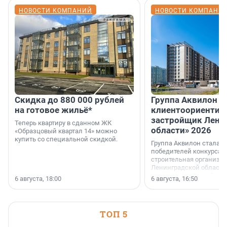
НОВОСТИ КОМПАНИЙ
НОВОСТИ КОМПАНИ
Скидка до 880 000 рублей
Группа Аквилон 
на готовое жильё*
клиентоориентир
застройщик Лени
Теперь квартиру в сданном ЖК
области» 2026
«Образцовый квартал 14» можно
купить со специальной скидкой.
Группа Аквилон стала 
победителей конкурса 
строительная организа
Ленинградской области 
номинации «Самый
6 августа, 18:00
6 августа, 16:50
клиентоориентированн
застройщик Ленинград
области».
ТОП 5