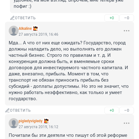
удобнее, на мой взгляд. Впрочем, мне теперь уже 
пофиг :)
+0
–0
ОТВЕТИТЬ
Alkaline
27 августа 2019, 16:46
Мда... А что от них еще ожидать? Государство, город 
должны наладить дело, но выполнять его должен 
частный бизнес. Строго по правилам и т. д. И 
конкуренция должна быть, и вменяемые сроки 
договоров для инвестируемого частного капитала. И 
даже, внезапно, прибыль. Момент в том, что 
транспорт не обязан приносить прибыль без 
субсидий - доплаты допустимы. Но это не значит, что 
нужно работать неэффективно, как только и умеет 
государство.
+0
–0
ОТВЕТИТЬ
pigledyvigledy
27 августа 2019, 16:12
Почитали бы эти деятели что пишут об этой реформе 