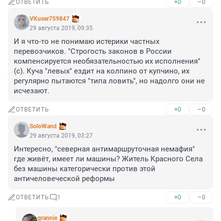
+0
–0
ОТВЕТИТЬ
VKuser759847
29 августа 2019, 09:35
И я что-то не понимаю истерики частных 
перевозчиков. "Строгость законов в России 
компенсируется необязательностью их исполнения"
(с). Куча "левых" ездит на колпино от купчино, их 
регулярно пытаются "типа ловить", но надолго они не 
исчезают.
+0
–0
ОТВЕТИТЬ
SoloWand
29 августа 2019, 03:27
Интересно, "северная антимаршруточная немафия" 
где живёт, имеет ли машины? Житель Красного Села 
без машины категорически против этой 
античеловеческой реформы
+0
–0
ОТВЕТИТЬ
1
grannie