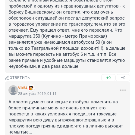
коллапс и полный кошмар. Я обратилась с этой 
проблемой к одному из неравнодушных депутатов - к 
Борису Вишневскому, он ответил, что сам очень 
обеспокоен ситуацией,он послал депутатский запрос 
в городское управление по транспорту, тем, кто за это 
отвечает. Ему пришел ответ, мне его переслали. Что 
маршрутка 350 (Купчино - метро Приморская) 
заменяется уже имеющимся автобусом 50 (а он 
только до Театральной площади доходит!!!), а дальше 
вы можете пересесть на автобус 6 и т.д. и т.п. Все 
ранее прямые и удобные маршруты становятся жутко 
неудобными, в два раза дольше
+0
–0
ОТВЕТИТЬ
Vik54
28 августа 2019, 01:11
А власти думают эти куцые автобусы поменять на 
более приличные,меня не очень волнует кто 
повезет,а в каких условиях я поеду...эти трясущие 
маршрутки всю душу вытряхивают,страшные и в 
плохую погоду грязные,видно,что на линию выходят 
немытые...