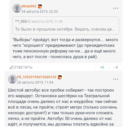
dimas062
28 августа 2019, 22:33
***_555
28 августа 2019, 11:46
То было в прошлом октябре. Видать, совсем дело швах, что даже перед выборами пришлось озвучить: "О том, что Смольный обсуждает повышение тарифов на городской общественный транспорт с 2020 года, сообщил в ходе «нулевых чтений» проекта бюджета на 2020–2022 годы в Законодательном собрании Петербурга вице-губернатор Петербурга Евгений Елин"
"Выборы" пройдут, вот тогда и развернутся.... много 
чего "хорошего" придерживают (до президентских 
тоже пенсионную реформу ни-ни... да и ещё много 
чего, а вот после - понеслась душа в рай).
+0
–0
ОТВЕТИТЬ
FB_10220196073680163
28 августа 2019, 11:04
Шестой автобус все пробки собирает - так построен 
его маршрут. Остановка шестёрки на Театральной 
площади очень далеко от нас и неудобна: там сейчас 
всё в лесах, не пройти, строят метро (только ооочень 
нескоро достроят!) и там только руки-ноги сломать 
легко, а не пройти. Автобус 50 очень далеко от нас 
идёт, и получается, мы должны платить вдвойне за 