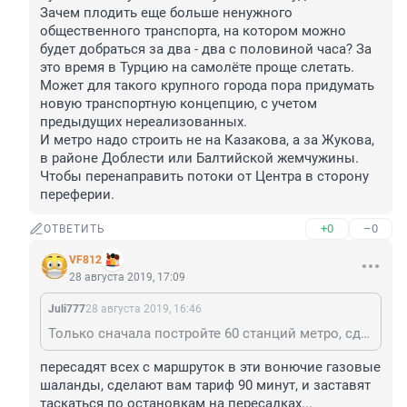
Зачем плодить еще больше ненужного 
общественного транспорта, на котором можно 
будет добраться за два - два с половиной часа? За 
это время в Турцию на самолёте проще слетать. 

Может для такого крупного города пора придумать 
новую транспортную концепцию, с учетом 
предыдущих нереализованных.

И метро надо строить не на Казакова, а за Жукова, 
в районе Доблести или Балтийской жемчужины. 
Чтобы перенаправить потоки от Центра в сторону 
переферии.
+0
–0
ОТВЕТИТЬ
VF812
28 августа 2019, 17:09
Juli777
28 августа 2019, 16:46
Только сначала постройте 60 станций метро, сделайте выделенные полосы (на Театральной площади, например!:), нормальные остановки, которые защищают от дождя и ветра, подземные переходы, развязки (на Казакова-Жукова, например). Сейчас я езжу с Богом забытого Юго-Запада на 306 маршрутке на Театральную площадь. Закупили новые большие автобусы. Ежедневно в час пик по утрам маршрутку берут штурмом начиная с ул. Маршала Захарова. Мимо проезжают практически пустые автобусы №2 с бабушками и студентами. Зачем плодить еще больше ненужного общественного транспорта, на котором можно будет добраться за два - два с половиной часа? За это время в Турцию на самолёте проще слетать. Может для такого крупного города пора придумать новую транспортную концепцию, с учетом предыдущих нереализованных. И метро надо строить не на Казакова, а за Жукова, в районе Доблести или Балтийской жемчужины. Чтобы перенаправить потоки от Центра в сторону переферии.
пересадят всех с маршруток в эти вонючие газовые 
шаланды, сделают вам тариф 90 минут, и заставят 
таскаться по остановкам на пересадках...