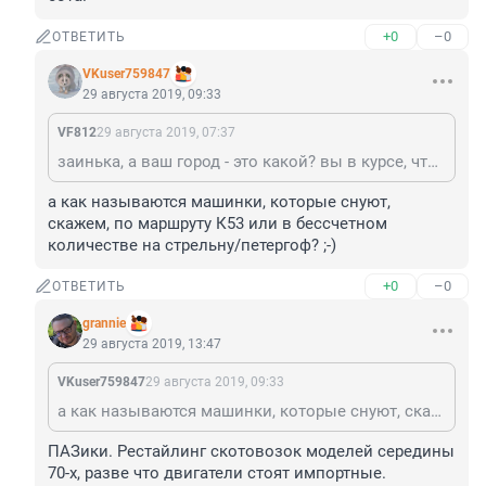
+0
–0
ОТВЕТИТЬ
VKuser759847
29 августа 2019, 09:33
VF812
29 августа 2019, 07:37
заинька, а ваш город - это какой? вы в курсе, что газели в городе не ездят, такая вот незадачка для бота.
а как называются машинки, которые снуют, 
скажем, по маршруту К53 или в бессчетном 
количестве на стрельну/петергоф? ;-)
+0
–0
ОТВЕТИТЬ
grannie
29 августа 2019, 13:47
VKuser759847
29 августа 2019, 09:33
а как называются машинки, которые снуют, скажем, по маршруту К53 или в бессчетном количестве на стрельну/петергоф? ;-)
ПАЗики. Рестайлинг скотовозок моделей середины 
70-х, разве что двигатели стоят импортные.