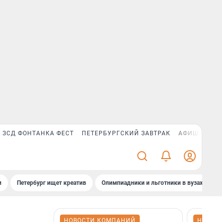
ЗСД ФОНТАНКА ФЕСТ
ПЕТЕРБУРГСКИЙ ЗАВТРАК
АФИША PLUS
и
Петербург ищет креатив
Олимпиадники и льготники в вузах СПб
НОВОСТИ КОМПАНИЙ
НОВОС