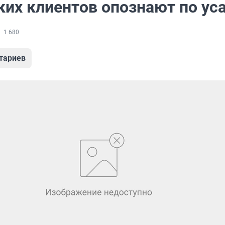
ких клиентов опознают по ус
1 680
тариев