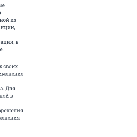
ые
м
дной из
анции,
ации, в
е.
х своих
рименение
а. Для
ной в
азрешения
именения