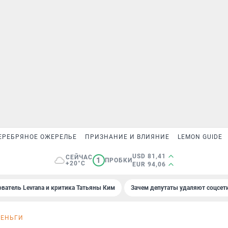
ЕРЕБРЯНОЕ ОЖЕРЕЛЬЕ
ПРИЗНАНИЕ И ВЛИЯНИЕ
LEMON GUIDE
USD 81,41
СЕЙЧАС
1
ПРОБКИ
+20°C
EUR 94,06
ователь Levrana и критика Татьяны Ким
Зачем депутаты удаляют соцсет
ДЕНЬГИ