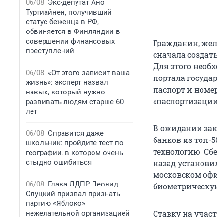
06/08
Экс-депутат Ано
Туртиайнен, получивший
статус беженца в РФ,
обвиняется в Финляндии в
совершении финансовых
Гражданин, жел
преступлений
сначала создат
Для этого необ
06/08
«От этого зависит ваша
портала государ
жизнь»: эксперт назвал
паспорт и номе
навык, который нужно
«паспортизации»
развивать людям старше 60
лет
В ожидании зак
06/08
Справится даже
банков из топ-
школьник: пройдите тест по
технологию. Сбе
географии, в котором очень
стыдно ошибиться
назад установи
московском офи
06/08
Глава ЛДПР Леонид
биометрическую
Слуцкий призвал признать
партию «Яблоко»
Ставку на учас
нежелательной организацией