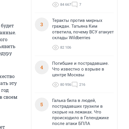
84 667
7
Теракты против мирных
3
 будет
граждан. Татьяна Ким
ответила, почему ВСУ атакует
данные.
склады Wildberries
ого
дъявить
82 106
едуру
Погибшие и пострадавшие.
4
Что известно о взрыве в
центре Москвы
жество
ать эту
80 956
216
 год
в своем
Галька била в людей,
5
пострадавших грузили в
скорые на лежаках. Что
происходило в Геленджике
после атаки БПЛА
ет