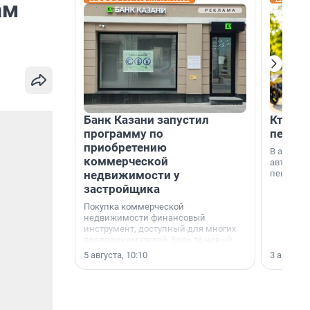
ам
Банк Казани запустил
Кто по
программу по
пенсии
приобретению
В август
коммерческой
автомати
недвижимости у
пенсии.
застройщика
Покупка коммерческой
недвижимости финансовый
инструмент, доступный для многих
предпринимателей. Будь то новый
офис, склад, торговое помещение
5 августа, 10:10
3 августа,
или готовый арендный бизнес —
успех сделки зависит от правильного
выбора объекта и грамотного
финансирования.