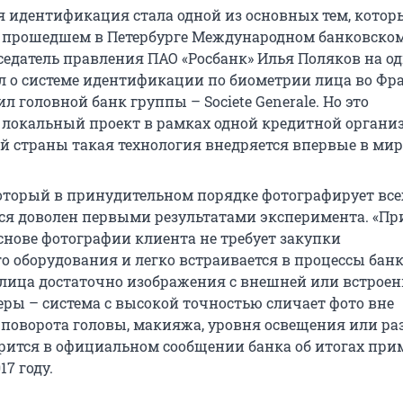
 идентификация стала одной из основных тем, котор
 прошедшем в Петербурге Международном банковско
седатель правления ПАО «Росбанк» Илья Поляков на о
ал о системе идентификации по биометрии лица во Фр
л головной банк группы – Societe Generale. Но это
локальный проект в рамках одной кредитной организ
й страны такая технология внедряется впервые в мир
который в принудительном порядке фотографирует все
лся доволен первыми результатами эксперимента. «П
снове фотографии клиента не требует закупки
о оборудования и легко встраивается в процессы банк
лица достаточно изображения с внешней или встроен
ры – система с высокой точностью сличает фото вне
 поворота головы, макияжа, уровня освещения или р
орится в официальном сообщении банка об итогах пр
7 году.