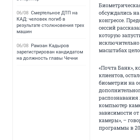
Биометрическая
обсуждались на
06/08
Смертельное ДТП на
КАД: человек погиб в
конгрессе. Пред
результате столкновения трех
сессий рассказ
машин
которую запусти
исключительно 
06/08
Рамзан Кадыров
масштабах цело
зарегистрирован кандидатом
на должность главы Чечни
«Почта Банк», 
клиентов, оста
биометрии на о
дополнительног
распознавания 
компьютер каме
зависимости от
камеры», – гов
программы в 201