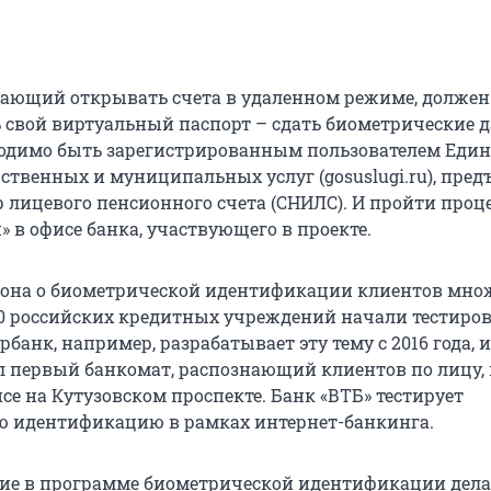
ающий открывать счета в удаленном режиме, должен
ь свой виртуальный паспорт – сдать биометрические 
ходимо быть зарегистрированным пользователем Един
ственных и муниципальных услуг (gosuslugi.ru), пре
р лицевого пенсионного счета (СНИЛС). И пройти проц
 в офисе банка, участвующего в проекте.
она о биометрической идентификации клиентов мно
50 российских кредитных учреждений начали тестиров
рбанк, например, разрабатывает эту тему с 2016 года, и
л первый банкомат, распознающий клиентов по лицу, 
се на Кутузовском проспекте. Банк «ВТБ» тестирует
 идентификацию в рамках интернет-банкинга.
тие в программе биометрической идентификации дела