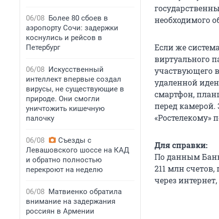
государственны
06/08
Более 80 сбоев в
необходимого о
аэропорту Сочи: задержки
коснулись и рейсов в
Если же система
Петербург
виртуального п
06/08
Искусственный
участвующего в
интеллект впервые создал
удаленной иден
вирусы, не существующие в
смартфон, план
природе. Они смогли
перед камерой.
уничтожить кишечную
«Ростелекому» п
палочку
06/08
Съезды с
Для справки:
Левашовского шоссе на КАД
По данным Банк
и обратно полностью
211 млн счетов,
перекроют на неделю
через интернет,
06/08
Матвиенко обратила
внимание на задержания
россиян в Армении