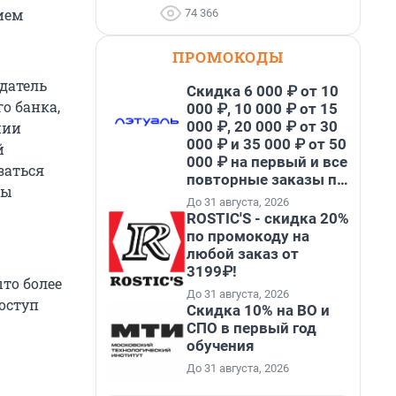
ием
74 366
ПРОМОКОДЫ
адатель
Скидка 6 000 ₽ от 10
о банка,
000 ₽, 10 000 ₽ от 15
000 ₽, 20 000 ₽ от 30
нии
000 ₽ и 35 000 ₽ от 50
й
000 ₽ на первый и все
заться
повторные заказы по
мы
промокоду НАБЕРИ
До 31 августа, 2026
ROSTIC'S - скидка 20%
по промокоду на
любой заказ от
3199₽!
то более
До 31 августа, 2026
доступ
Скидка 10% на ВО и
СПО в первый год
обучения
До 31 августа, 2026