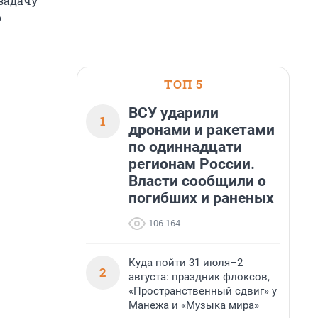
задачу
о
ТОП 5
ВСУ ударили
1
дронами и ракетами
по одиннадцати
регионам России.
Власти сообщили о
погибших и раненых
106 164
Куда пойти 31 июля–2
2
августа: праздник флоксов,
«Пространственный сдвиг» у
Манежа и «Музыка мира»