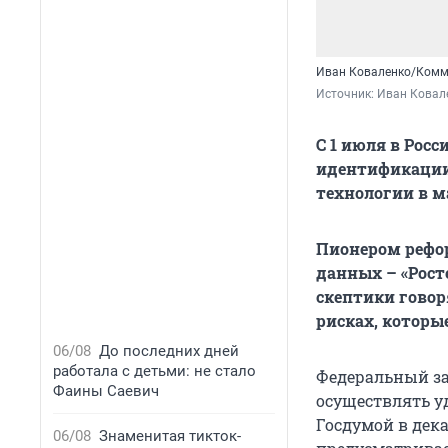
Иван Коваленко/Комм
Источник: 
Иван Ковал
С 1 июля в Рос
идентификации
технологии в м
Пионером рефор
данных – «Рост
скептики гово
рисках, которы
06/08
До последних дней
работала с детьми: не стало
Федеральный за
Фаины Саевич
осуществлять у
Госдумой в дека
06/08
Знаменитая тикток-