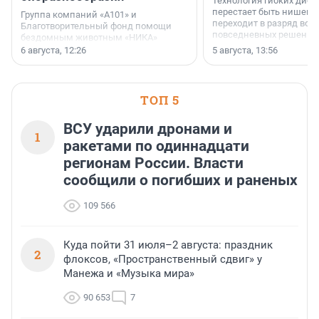
Технология гибких дисп
перестает быть нишевы
Группа компаний «А101» и
переходит в разряд вос
Благотворительный фонд помощи
повседневных решений
бездомным животным «НИКА»
заключили соглашение о
6 августа, 12:26
5 августа, 13:56
стратегическом сотрудничестве.
ТОП 5
ВСУ ударили дронами и
1
ракетами по одиннадцати
регионам России. Власти
сообщили о погибших и раненых
109 566
Куда пойти 31 июля–2 августа: праздник
2
флоксов, «Пространственный сдвиг» у
Манежа и «Музыка мира»
90 653
7