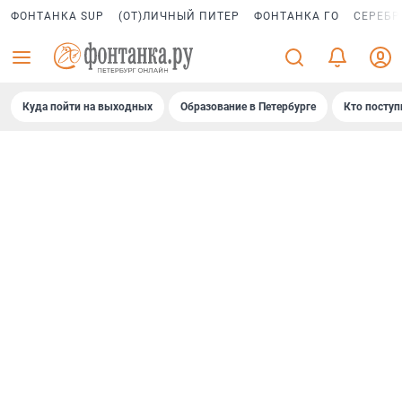
ФОНТАНКА SUP
(ОТ)ЛИЧНЫЙ ПИТЕР
ФОНТАНКА ГО
СЕРЕБР
Куда пойти на выходных
Образование в Петербурге
Кто поступ