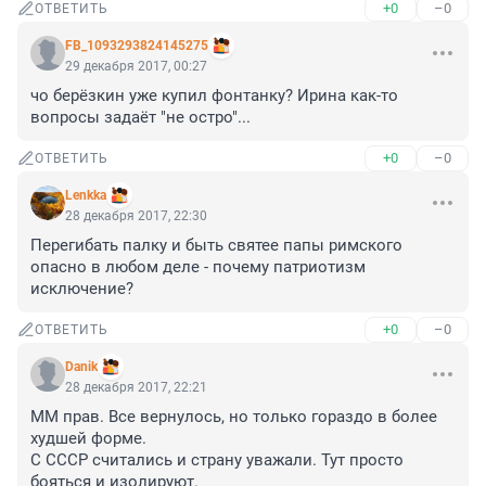
+0
–0
ОТВЕТИТЬ
FB_1093293824145275
29 декабря 2017, 00:27
чо берёзкин уже купил фонтанку? Ирина как-то 
вопросы задаёт "не остро"...
+0
–0
ОТВЕТИТЬ
Lenkka
28 декабря 2017, 22:30
Перегибать палку и быть святее папы римского 
опасно в любом деле - почему патриотизм 
исключение?
+0
–0
ОТВЕТИТЬ
Danik
28 декабря 2017, 22:21
ММ прав. Все вернулось, но только гораздо в более 
худшей форме. 

С СССР считались и страну уважали. Тут просто 
бояться и изолируют. 
