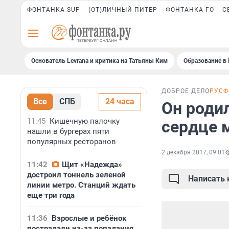
ФОНТАНКА SUP
(ОТ)ЛИЧНЫЙ ПИТЕР
ФОНТАНКА ГО
С
Основатель Levrana и критика на Татьяны Ким
Образование в 
ДОБРОЕ ДЕЛО
РУСФ
Все
СПБ
24 часа
Он родил
11:45
Кишечную палочку
сердце 
нашли в бургерах пяти
популярных ресторанов
2 декабря 2017, 09:01
11:42
Щит «Надежда»
достроил тоннель зеленой
Написать
линии метро. Станций ждать
еще три года
11:36
Взрослые и ребёнок
пострадали из-за попадания