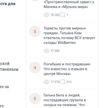
«Пространственный сдвиг» у
ств для
Манежа и «Музыка мира»
78 282
7
Теракты против мирных
3
граждан. Татьяна Ким
ответила, почему ВСУ атакует
склады Wildberries
77 985
дской
Погибшие и пострадавшие.
4
ественным
Что известно о взрыве в
центре Москвы
77 370
215
из-за
Галька била в людей,
5
пострадавших грузили в
скорые на лежаках. Что
го