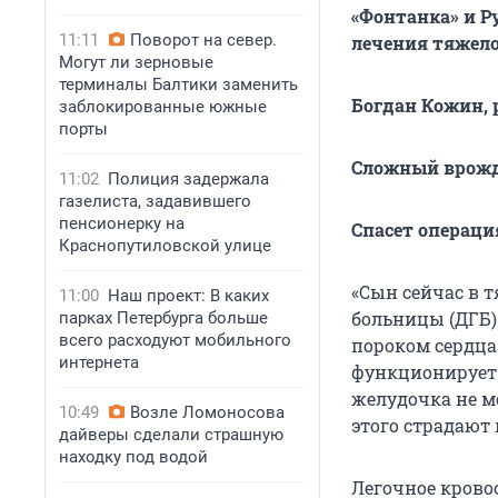
«Фонтанка» и Р
11:11
Поворот на север.
лечения тяжело
Могут ли зерновые
терминалы Балтики заменить
Богдан Кожин, р
заблокированные южные
порты
Сложный врожд
11:02
Полиция задержала
газелиста, задавившего
пенсионерку на
Спасет операция
Краснопутиловской улице
«Сын сейчас в 
11:00
Наш проект: В каких
больницы (ДГБ)
парках Петербурга больше
всего расходуют мобильного
пороком сердца
интернета
функционирует 
желудочка не м
10:49
Возле Ломоносова
этого страдают 
дайверы сделали страшную
находку под водой
Легочное крово