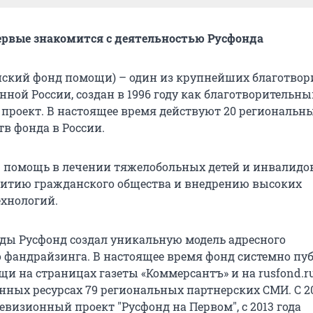
первые знакомится с деятельностью Русфонда
йский фонд помощи) – один из крупнейших благотво
ной России, создан в 1996 году как благотворительн
проект. В настоящее время действуют 20 региональн
тв фонда в России.
 помощь в лечении тяжелобольных детей и инвалидов
витию гражданского общества и внедрению высоких
хнологий.
ды Русфонд создал уникальную модель адресного
 фандрайзинга. В настоящее время фонд системно пу
и на страницах газеты «Коммерсантъ» и на rusfond.ru
ных ресурсах 79 региональных партнерских СМИ. С 20
евизионный проект "Русфонд на Первом", с 2013 года