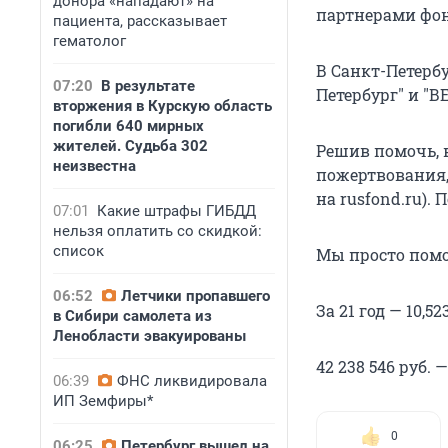
донора «нападают» на
партнерами фон
пациента, рассказывает
гематолог
В Санкт-Петерб
07:20
В результате
Петербург" и "В
вторжения в Курскую область
погибли 640 мирных
жителей. Судьба 302
Решив помочь, 
неизвестна
пожертвования,
на rusfond.ru). 
07:01
Какие штрафы ГИБДД
нельзя оплатить со скидкой:
список
Мы просто помо
06:52
Летчики пропавшего
За 21 год — 10,52
в Сибири самолета из
Ленобласти эвакуированы
42 238 546 руб.
06:39
ФНС ликвидировала
ИП Земфиры*
0
06:25
Петербург вышел на