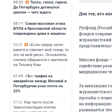
08:25
Тепло, тепло, горячо.
До Петербурга дотянулся
циклон — чего ждать
Для тех, кто в
08:11
Самая массовая атака
Русфонд (Росси
БПЛА в Ярославской области:
фондов современ
повреждены дома и машины
журналистский 
08:00
«Если сверху летит
представительс
ракета и сжигает мой товар, то
это не мой риск». Основатель
Миссия фонда –
Levrana обрушился с критикой
на Татьяну Ким
содействие раз
медицинских те
07:49
«Ъ»: трафик на
авиарейсах между Москвой и
За минувшие го
Петербургом упал почти на
20%
журналистского
просьбы о помощ
07:32
Как часто после
на информацион
трансплантации клетки
развивается тел