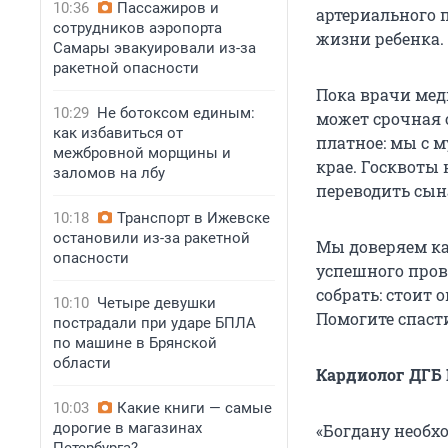
10:36
Пассажиров и
артериального 
сотрудников аэропорта
жизни ребенка. 
Самары эвакуировали из-за
ракетной опасности
Пока врачи ме
10:29
Не ботоксом единым:
может срочная 
как избавиться от
платное: мы с 
межбровной морщины и
крае. Госквоты 
заломов на лбу
переводить сын
10:18
Транспорт в Ижевске
остановили из-за ракетной
Мы доверяем ка
опасности
успешного пров
собрать: стоит 
10:10
Четыре девушки
Помогите спаст
пострадали при ударе БПЛА
по машине в Брянской
области
Кардиолог ДГБ 
10:03
Какие книги — самые
дорогие в магазинах
«Богдану необх