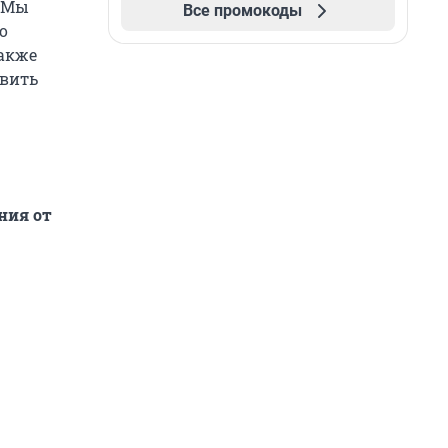
. Мы
Все промокоды
о
Также
овить
ния от