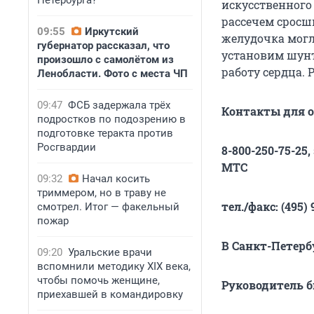
Петербурга?
искусственного
рассечем сросш
09:55
Иркутский
желудочка могл
губернатор рассказал, что
установим шунт
произошло с самолётом из
работу сердца. 
Ленобласти. Фото с места ЧП
09:47
ФСБ задержала трёх
Контакты для 
подростков по подозрению в
подготовке теракта против
Росгвардии
8-800-250-75-25
МТС
09:32
Начал косить
триммером, но в траву не
тел./факс: (495) 
смотрел. Итог — факельный
пожар
В Санкт-Петербу
09:20
Уральские врачи
вспомнили методику XIX века,
чтобы помочь женщине,
Руководитель б
приехавшей в командировку