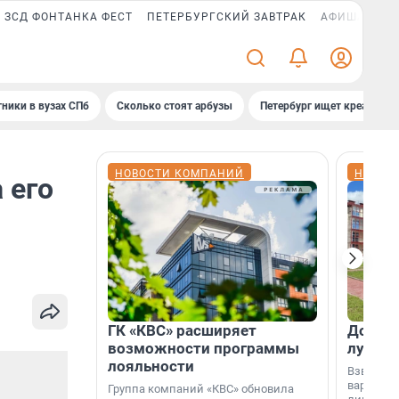
ЗСД ФОНТАНКА ФЕСТ
ПЕТЕРБУРГСКИЙ ЗАВТРАК
АФИША PLUS
ники в вузах СПб
Сколько стоят арбузы
Петербург ищет креатив
НОВОСТИ КОМПАНИЙ
НОВОС
 его
ГК «КВС» расширяет
Дом ил
возможности программы
лучше 
лояльности
Взвешива
варианто
Группа компаний «КВС» обновила