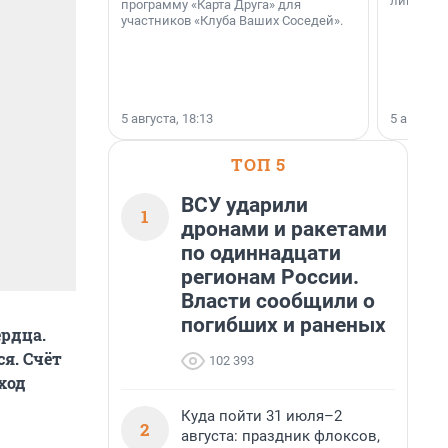
лишнего 
программу «Карта Друга» для
участников «Клуба Ваших Соседей».
5 августа, 18:13
5 августа,
ТОП 5
ВСУ ударили
1
дронами и ракетами
по одиннадцати
регионам России.
Власти сообщили о
погибших и раненых
ердца.
ся. Счёт
102 393
ход
Куда пойти 31 июля–2
2
августа: праздник флоксов,