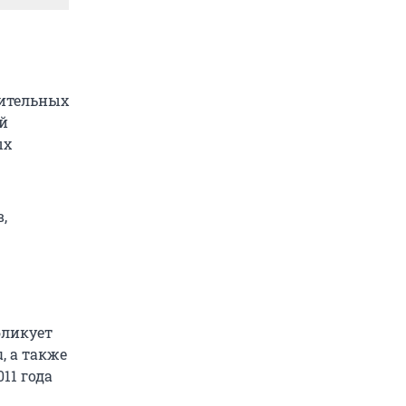
рительных
ый
ых
,
бликует
, а также
11 года