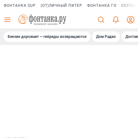
ФОНТАНКА SUP
(ОТ)ЛИЧНЫЙ ПИТЕР
ФОНТАНКА ГО
СЕРЕБР
Бензин дорожает — гибриды возвращаются
Дом Радио
Достав