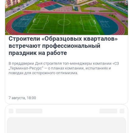
Строители «Образцовых кварталов»
встречают профессиональный
праздник на работе
В преддверии Дня строителя топ-менеджеры компании «СЗ
„Терминал-Ресурс“ — о планах компании, испытаниях и
поводах для осторожного оптимизма.
7 августа, 18:00