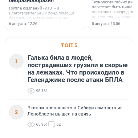
биоразнообразия
Технология гибких дисп
перестает быть нишевы
Группа компаний «А101» и
переходит в разряд вос
Благотворительный фонд помощи
повседневных решений
бездомным животным «НИКА»
заключили соглашение о
6 августа, 12:26
5 августа, 13:56
стратегическом сотрудничестве.
ТОП 5
Галька била в людей,
1
пострадавших грузили в скорые
на лежаках. Что происходило в
Геленджике после атаки БПЛА
98 161
Экипаж пропавшего в Сибири самолета из
2
Ленобласти вышел на связь
65 951
62