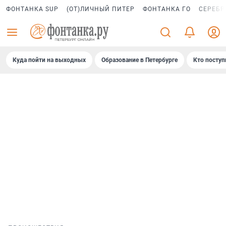
ФОНТАНКА SUP
(ОТ)ЛИЧНЫЙ ПИТЕР
ФОНТАНКА ГО
СЕРЕБР
Куда пойти на выходных
Образование в Петербурге
Кто поступ