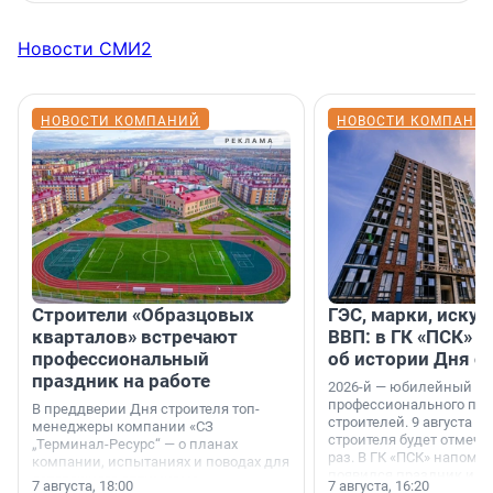
Новости СМИ2
НОВОСТИ КОМПАНИЙ
НОВОСТИ КОМПАНИ
Строители «Образцовых
ГЭС, марки, искус
кварталов» встречают
ВВП: в ГК «ПСК» р
профессиональный
об истории Дня с
праздник на работе
2026-й — юбилейный го
профессионального пр
В преддверии Дня строителя топ-
строителей. 9 августа 2
менеджеры компании «СЗ
строителя будет отмечат
„Терминал-Ресурс“ — о планах
раз. В ГК «ПСК» напомни
компании, испытаниях и поводах для
появился праздник и к
осторожного оптимизма.
7 августа, 18:00
7 августа, 16:20
поменялась роль строит