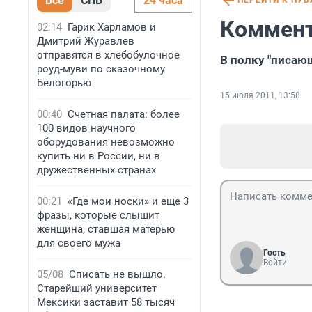
Все
СПБ
24 часа
ПЕРЕЙТИ К ПУ
Коммент
02:14
Гарик Харламов и
Дмитрий Журавлев
отправятся в хлебобулочное
В полку "писаю
роуд-муви по сказочному
Белогорью
15 июля 2011, 13:58
00:40
Счетная палата: более
100 видов научного
оборудования невозможно
купить ни в России, ни в
дружественных странах
00:21
«Где мои носки» и еще 3
фразы, которые слышит
женщина, ставшая матерью
для своего мужа
Гость
Войти
05/08
Списать не вышло.
Старейший университет
Мексики заставит 58 тысяч