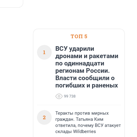
5 августа, 17:12
5
больше, чем в 1 квартале 2026 года.
ТОП 5
ВСУ ударили
1
дронами и ракетами
по одиннадцати
регионам России.
Власти сообщили о
погибших и раненых
99 738
Теракты против мирных
2
граждан. Татьяна Ким
ответила, почему ВСУ атакует
склады Wildberries