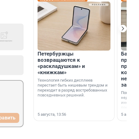
Петербуржцы
Банк К
возвращаются к
програ
«раскладушкам» и
приоб
«книжкам»
комме
недви
Технология гибких дисплеев
застр
перестает быть нишевым трендом и
переходит в разряд востребованных
Покупка 
повседневных решений.
недвижи
инструме
предприн
офис, ск
5 августа, 13:56
5 августа,
равить
или гото
успех сд
выбора о
финанси