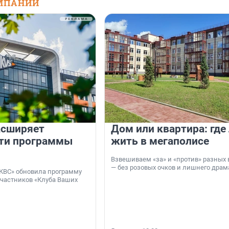
МПАНИЙ
асширяет
Дом или квартира: где
ти программы
жить в мегаполисе
Взвешиваем «за» и «против» разных 
— без розовых очков и лишнего драм
КВС» обновила программу
участников «Клуба Ваших