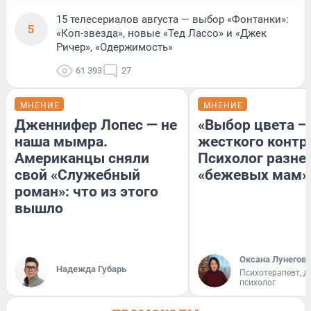
15 телесериалов августа — выбор «Фонтанки»:
5
«Коп-звезда», новые «Тед Лассо» и «Джек
Ричер», «Одержимость»
61 393
27
МНЕНИЕ
МНЕНИЕ
Дженнифер Лопес — не
«Выбор цвета —
наша мымра.
жесткого контр
Американцы сняли
Психолог разне
свой «Служебный
«бежевых мам»
роман»: что из этого
вышло
Оксана Лунегова
Надежда Губарь
Психотерапевт, д
психолог