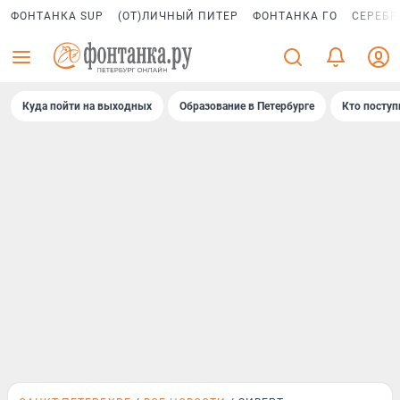
ФОНТАНКА SUP
(ОТ)ЛИЧНЫЙ ПИТЕР
ФОНТАНКА ГО
СЕРЕБР
Куда пойти на выходных
Образование в Петербурге
Кто поступ