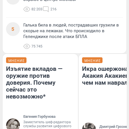
82 203
216
Галька била в людей, пострадавших грузили в
5
скорые на лежаках. Что происходило в
Геленджике после атаки БПЛА
75 745
МНЕНИЕ
МНЕНИЕ
Изъятие вкладов —
Икра ошержона
оружие против
Акакия Акакиев
доверия. Почему
чем нам наврал
сейчас это
невозможно*
Евгения Горбунова
Заместитель шеф-редактора
службы развития цифрового
Дмитрий Грозны