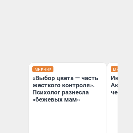
МНЕНИЕ
МНЕНИЕ
«Выбор цвета — часть
Икра о
жесткого контроля».
Акакия
Психолог разнесла
чем на
«бежевых мам»