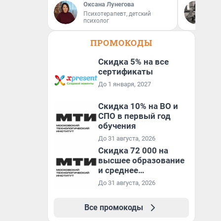
Оксана Лунегова
Дм
Психотерапевт, детский
Ав
психолог
ПРОМОКОДЫ
Скидка 5% на все
сертификаты
До 1 января, 2027
Скидка 10% на ВО и
СПО в первый год
обучения
До 31 августа, 2026
Скидка 72 000 на
высшее образование
и среднее
специальное
До 31 августа, 2026
образование в
первый год обучения
Все промокоды