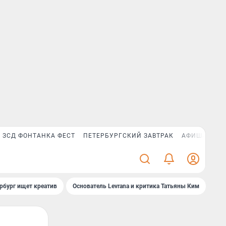
ЗСД ФОНТАНКА ФЕСТ
ПЕТЕРБУРГСКИЙ ЗАВТРАК
АФИША PLUS
рбург ищет креатив
Основатель Levrana и критика Татьяны Ким
Зач