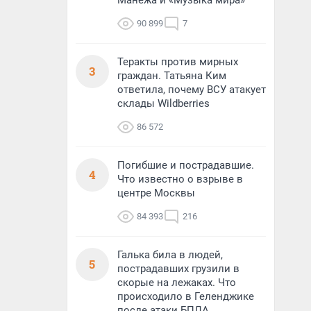
Манежа и «Музыка мира»
90 899
7
Теракты против мирных
3
граждан. Татьяна Ким
ответила, почему ВСУ атакует
склады Wildberries
86 572
Погибшие и пострадавшие.
4
Что известно о взрыве в
центре Москвы
84 393
216
Галька била в людей,
5
пострадавших грузили в
скорые на лежаках. Что
происходило в Геленджике
после атаки БПЛА