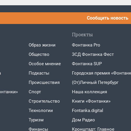
Сообщить новость
Проекты
Образ жизни
Фонтанка Pro
Общество
ЗСД Фонтанка Фест
Особое мнение
Фонтанка SUP
а
Подкасты
Городская премия «Фонтанк
Проиcшествия
(От)Личный Петербург
онтанки»
Спорт
Наша коллекция
Строительство
Книги «Фонтанки»
Технологии
Fontanka.digital
Туризм
Дом Радио
Финансы
Кронштадт: Главное