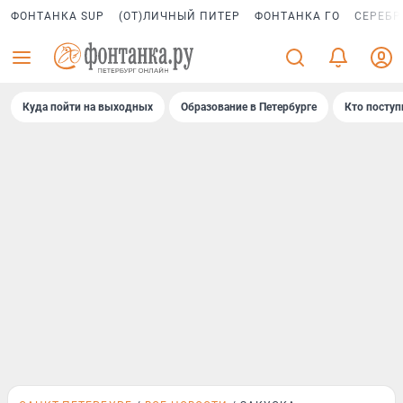
ФОНТАНКА SUP
(ОТ)ЛИЧНЫЙ ПИТЕР
ФОНТАНКА ГО
СЕРЕБР
Куда пойти на выходных
Образование в Петербурге
Кто поступ