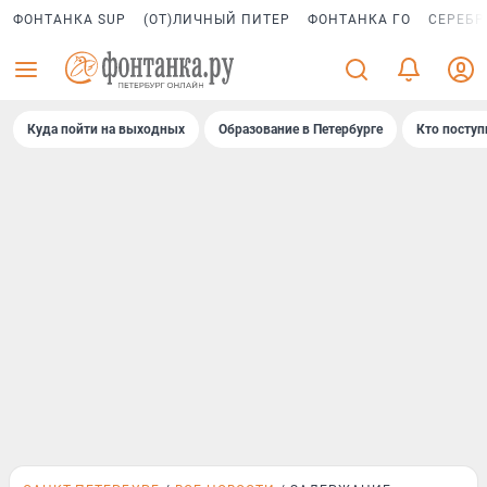
ФОНТАНКА SUP
(ОТ)ЛИЧНЫЙ ПИТЕР
ФОНТАНКА ГО
СЕРЕБР
Куда пойти на выходных
Образование в Петербурге
Кто поступ