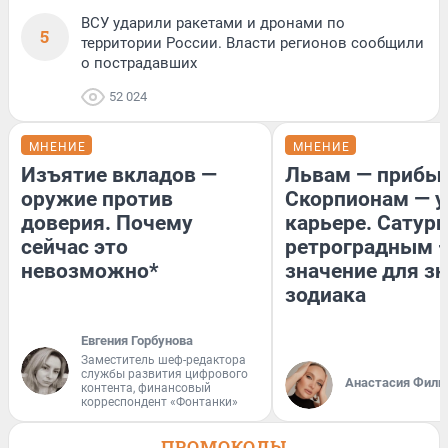
ВСУ ударили ракетами и дронами по
5
территории России. Власти регионов сообщили
о пострадавших
52 024
МНЕНИЕ
МНЕНИЕ
Изъятие вкладов —
Львам — прибыл
оружие против
Скорпионам — у
доверия. Почему
карьере. Сатурн
сейчас это
ретроградным 
невозможно*
значение для з
зодиака
Евгения Горбунова
Заместитель шеф-редактора
службы развития цифрового
Анастасия Фили
контента, финансовый
корреспондент «Фонтанки»
ПРОМОКОДЫ