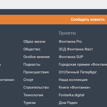
Сообщить новость
Проекты
Образ жизни
Фонтанка Pro
Общество
ЗСД Фонтанка Фест
Особое мнение
Фонтанка SUP
а
Подкасты
Городская премия «Фонтанк
Проиcшествия
(От)Личный Петербург
онтанки»
Спорт
Наша коллекция
Строительство
Книги «Фонтанки»
Технологии
Fontanka.digital
Туризм
Дом Радио