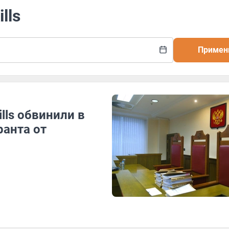
lls
Примен
lls обвинили в
ранта от