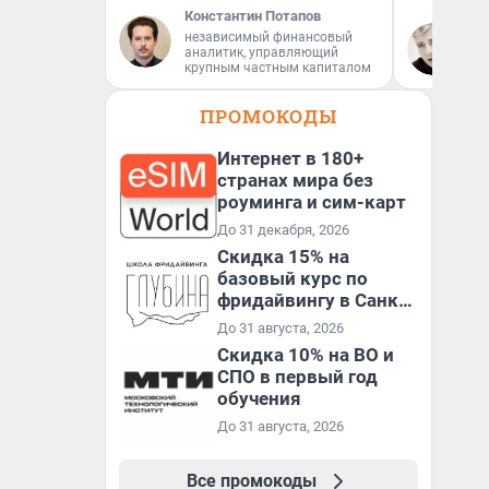
Константин Потапов
Вы
независимый финансовый
аналитик, управляющий
За
крупным частным капиталом
ре
ПРОМОКОДЫ
Интернет в 180+
странах мира без
роуминга и сим-карт
До 31 декабря, 2026
Скидка 15% на
базовый курс по
фридайвингу в Санкт-
Петербурге
До 31 августа, 2026
Скидка 10% на ВО и
СПО в первый год
обучения
До 31 августа, 2026
Все промокоды