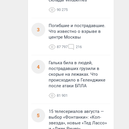
склады Wildberries
90 275
Погибшие и пострадавшие.
3
Что известно о взрыве в
центре Москвы
87 797
216
Галька била в людей,
4
пострадавших грузили в
скорые на лежаках. Что
происходило в Геленджике
после атаки БПЛА
81 901
15 телесериалов августа —
5
выбор «Фонтанки»: «Коп-
звезда», новые «Тед Лассо»
и «Джек Ричер»,