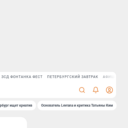
ЗСД ФОНТАНКА ФЕСТ
ПЕТЕРБУРГСКИЙ ЗАВТРАК
АФИША PLUS
рбург ищет креатив
Основатель Levrana и критика Татьяны Ким
Зач