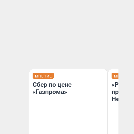
МНЕНИЕ
МНЕНИЕ
Сбер по цене
«Решен
«Газпрома»
принят
Неизве