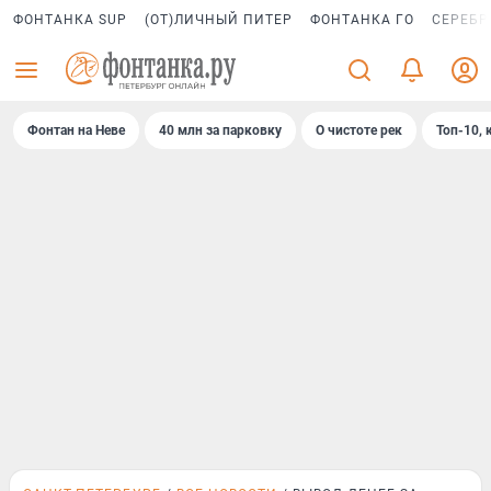
ФОНТАНКА SUP
(ОТ)ЛИЧНЫЙ ПИТЕР
ФОНТАНКА ГО
СЕРЕБР
Фонтан на Неве
40 млн за парковку
О чистоте рек
Топ-10, 