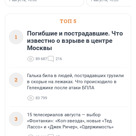
поменялась роль строит
ТОП 5
Погибшие и пострадавшие. Что
1
известно о взрыве в центре
Москвы
89 687
216
Галька била в людей, пострадавших грузили
2
в скорые на лежаках. Что происходило в
Геленджике после атаки БПЛА
83 799
15 телесериалов августа — выбор
3
«Фонтанки»: «Коп-звезда», новые «Тед
Лассо» и «Джек Ричер», «Одержимость»