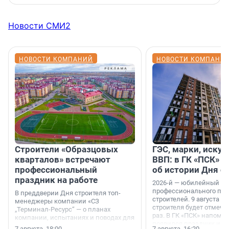
Новости СМИ2
НОВОСТИ КОМПАНИЙ
НОВОСТИ КОМПАНИ
Строители «Образцовых
ГЭС, марки, искус
кварталов» встречают
ВВП: в ГК «ПСК» р
профессиональный
об истории Дня с
праздник на работе
2026-й — юбилейный го
профессионального пр
В преддверии Дня строителя топ-
строителей. 9 августа 2
менеджеры компании «СЗ
строителя будет отмечат
„Терминал-Ресурс“ — о планах
раз. В ГК «ПСК» напомни
компании, испытаниях и поводах для
появился праздник и к
осторожного оптимизма.
7 августа, 18:00
7 августа, 16:20