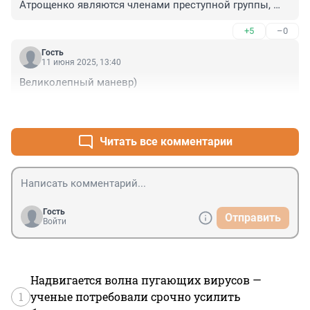
Атрощенко являются членами преступной группы, 
которая похитила бюджетные средства на сумму 220 
+5
–0
млн руб., подменив говяжьи консервы, которые они 
по контракту должны были поставить МВД и 
Гость
Минобороны, на гораздо более дешевые куриные.
11 июня 2025, 13:40
Великолепный маневр)
+3
–0
Читать все комментарии
Гость
Отправить
Войти
Надвигается волна пугающих вирусов —
1
ученые потребовали срочно усилить