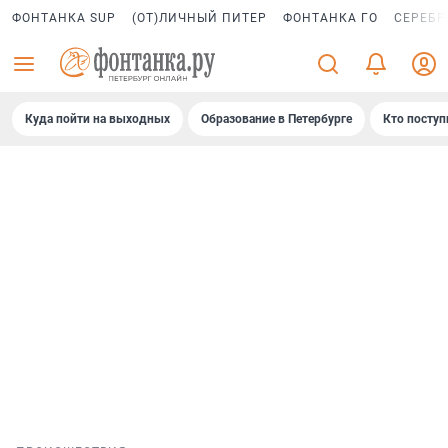
ФОНТАНКА SUP
(ОТ)ЛИЧНЫЙ ПИТЕР
ФОНТАНКА ГО
СЕРЕБР
Куда пойти на выходных
Образование в Петербурге
Кто поступ