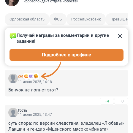
корреспондент отдела новостей
Орловская область
ФСБ
Россельхозбанк
Превышени
Получай награды за комментарии и другие 
задания!
5
14
0
1
0
Подробнее в профиле
КОММЕНТАРИИ
12
Zet
11 июня 2025, 14:18
Банчок не лопнет этот?
+4
–0
Гость
11 июня 2025, 13:47
суть спора: по версии следствия, владелец «Любавы» 
Лакшин и гендир «Мценского мясокомбината» 