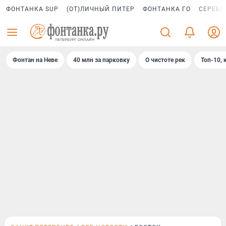
ФОНТАНКА SUP
(ОТ)ЛИЧНЫЙ ПИТЕР
ФОНТАНКА ГО
СЕРЕБР
Фонтан на Неве
40 млн за парковку
О чистоте рек
Топ-10, 