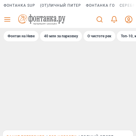
ФОНТАНКА SUP
(ОТ)ЛИЧНЫЙ ПИТЕР
ФОНТАНКА ГО
СЕРЕБР
Фонтан на Неве
40 млн за парковку
О чистоте рек
Топ-10, 