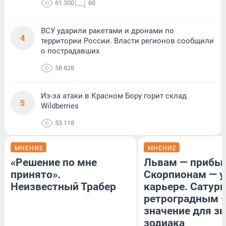
61 300
60
ВСУ ударили ракетами и дронами по
4
территории России. Власти регионов сообщили
о пострадавших
58 828
Из-за атаки в Красном Бору горит склад
5
Wildberries
53 118
МНЕНИЕ
МНЕНИЕ
«Решение по мне
Львам — прибыл
принято».
Скорпионам — у
Неизвестный Трабер
карьере. Сатурн
ретроградным 
значение для з
зодиака