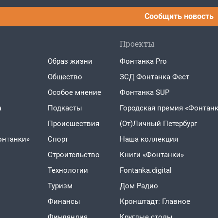
Сообщить новость
Проекты
Образ жизни
Фонтанка Pro
Общество
ЗСД Фонтанка Фест
Особое мнение
Фонтанка SUP
а
Подкасты
Городская премия «Фонтанк
Проиcшествия
(От)Личный Петербург
онтанки»
Спорт
Наша коллекция
Строительство
Книги «Фонтанки»
Технологии
Fontanka.digital
Туризм
Дом Радио
Финансы
Кронштадт: Главное
Финляндия
Круглые столы