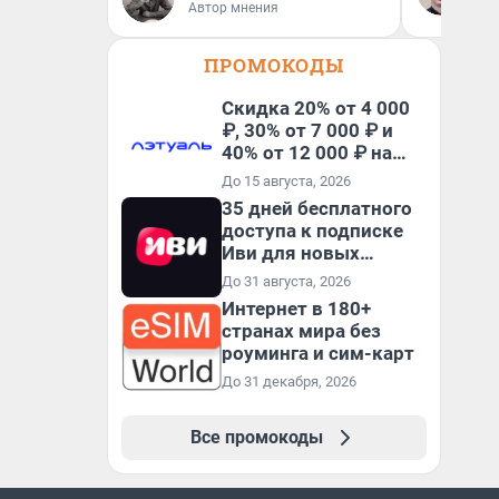
ан
Автор мнения
кр
ПРОМОКОДЫ
Скидка 20% от 4 000
₽, 30% от 7 000 ₽ и
40% от 12 000 ₽ на
первый и все
До 15 августа, 2026
повторные заказы по
35 дней бесплатного
промокоду ТРЕНД
доступа к подписке
Иви для новых
пользователей
До 31 августа, 2026
Интернет в 180+
странах мира без
роуминга и сим-карт
До 31 декабря, 2026
Все промокоды