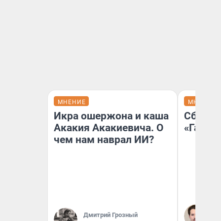
МНЕНИЕ
МНЕНИЕ
Икра ошержона и каша
Сбер п
Акакия Акакиевича. О
«Газпр
чем нам наврал ИИ?
Ко
не
Дмитрий Грозный