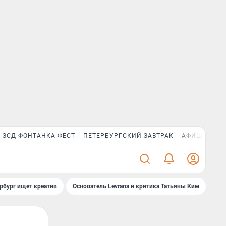
ЗСД ФОНТАНКА ФЕСТ
ПЕТЕРБУРГСКИЙ ЗАВТРАК
АФИША PLUS
рбург ищет креатив
Основатель Levrana и критика Татьяны Ким
Зач