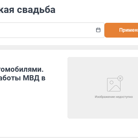
кая свадьба
Примен
втомобилями.
работы МВД в