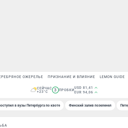
ЕРЕБРЯНОЕ ОЖЕРЕЛЬЕ
ПРИЗНАНИЕ И ВЛИЯНИЕ
LEMON GUIDE
USD 81,41
СЕЙЧАС
3
ПРОБКИ
+23°C
EUR 94,06
поступил в вузы Петербурга по квоте
Финский залив позеленел
Пете
ЬБА