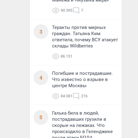
Манежа и «Музыка мира»
90 395
7
Теракты против мирных
3
граждан. Татьяна Ким
ответила, почему ВСУ атакует
склады Wildberries
86 151
Погибшие и пострадавшие.
4
Что известно о взрыве в
центре Москвы
84 081
216
Галька била в людей,
5
пострадавших грузили в
скорые на лежаках. Что
происходило в Геленджике
после атаки БПЛА