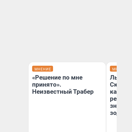
МНЕНИЕ
МНЕНИЕ
«Решение по мне
Львам 
принято».
Скорпи
Неизвестный Трабер
карьере
ретрог
значен
зодиак