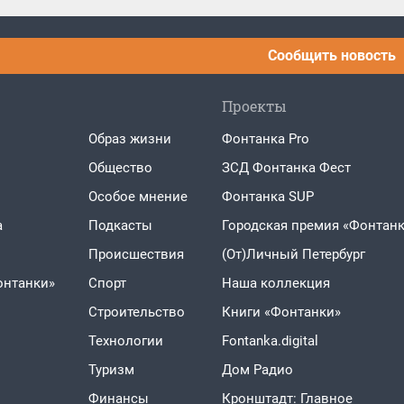
Сообщить новость
Проекты
Образ жизни
Фонтанка Pro
Общество
ЗСД Фонтанка Фест
Особое мнение
Фонтанка SUP
а
Подкасты
Городская премия «Фонтанк
Проиcшествия
(От)Личный Петербург
онтанки»
Спорт
Наша коллекция
Строительство
Книги «Фонтанки»
Технологии
Fontanka.digital
Туризм
Дом Радио
Финансы
Кронштадт: Главное