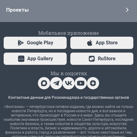
Проекты
Мобильное приложение
Google Play
App Store
App Gallery
RuStore
Мы в соцсетях
Контактные данные для Роскомнадзора и государственных органов
«Фонтанка» — петербургское сетевое издание, где можно найти не только
новости Петербурга, но и последние новости дня, и все важное и
интересное, что происходит в России и в мире. Здесь вы отыщете
наиболее значимые происшествия, новости Санкт-Петербурга, последние
новости бизнеса, а также события в обществе, культуре, искусстве.
Политика и власть, бизнес и недвижимость, дороги и автомобили,
финансы и работа, город и развлечения — вот только некоторые из тем,
которые освещает ведущее петербургское сетевое общественно-