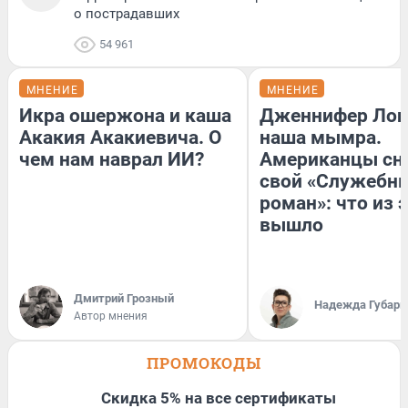
о пострадавших
54 961
МНЕНИЕ
МНЕНИЕ
Икра ошержона и каша
Дженнифер Лоп
Акакия Акакиевича. О
наша мымра.
чем нам наврал ИИ?
Американцы сн
свой «Служебн
роман»: что из 
вышло
Дмитрий Грозный
Надежда Губарь
Автор мнения
ПРОМОКОДЫ
Скидка 5% на все сертификаты