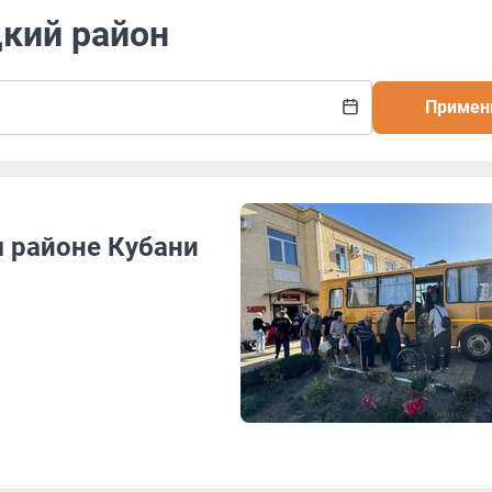
цкий район
Примен
 районе Кубани