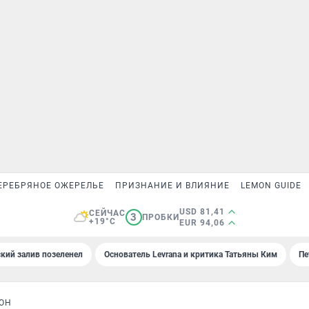
ЕРЕБРЯНОЕ ОЖЕРЕЛЬЕ
ПРИЗНАНИЕ И ВЛИЯНИЕ
LEMON GUIDE
USD 81,41
СЕЙЧАС
3
ПРОБКИ
+19°C
EUR 94,06
кий залив позеленел
Основатель Levrana и критика Татьяны Ким
Пе
ОН