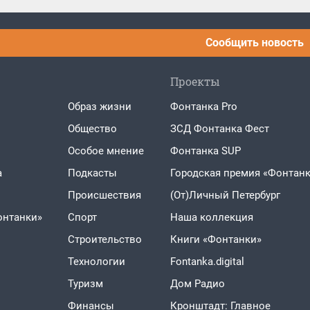
Сообщить новость
Проекты
Образ жизни
Фонтанка Pro
Общество
ЗСД Фонтанка Фест
Особое мнение
Фонтанка SUP
а
Подкасты
Городская премия «Фонтанк
Проиcшествия
(От)Личный Петербург
онтанки»
Спорт
Наша коллекция
Строительство
Книги «Фонтанки»
Технологии
Fontanka.digital
Туризм
Дом Радио
Финансы
Кронштадт: Главное