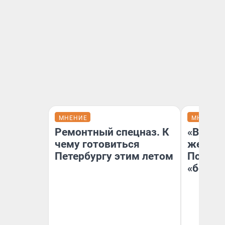
МНЕНИЕ
МНЕНИЕ
Ремонтный спецназ. К
«Выбор
чему готовиться
жестко
Петербургу этим летом
Психол
«бежев