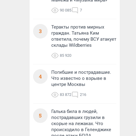
Манежа и «Музыка мира»
90 085
7
Теракты против мирных
3
граждан. Татьяна Ким
ответила, почему ВСУ атакует
склады Wildberries
85 920
Погибшие и пострадавшие.
4
Что известно о взрыве в
центре Москвы
83 872
216
Галька била в людей,
5
пострадавших грузили в
скорые на лежаках. Что
происходило в Геленджике
после атаки БПЛА