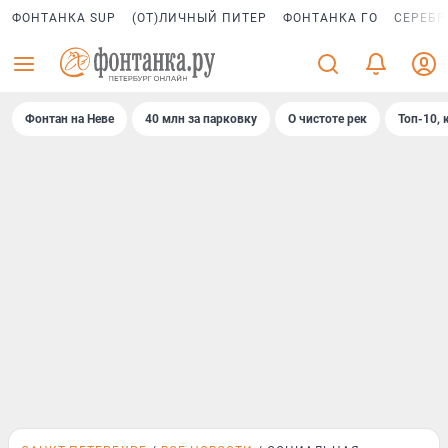
ФОНТАНКА SUP
(ОТ)ЛИЧНЫЙ ПИТЕР
ФОНТАНКА ГО
СЕРЕБР
Фонтан на Неве
40 млн за парковку
О чистоте рек
Топ-10, 