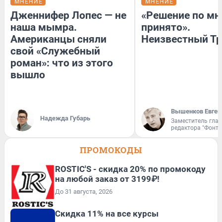
МНЕНИЕ
МНЕНИЕ
Дженнифер Лопес — не
«Решение по мн
наша мымра.
принято».
Американцы сняли
Неизвестный Тр
свой «Служебный
роман»: что из этого
вышло
Вышенков Евген
Надежда Губарь
Заместитель гла
редактора "Фонта
ПРОМОКОДЫ
ROSTIC'S - скидка 20% по промокоду
на любой заказ от 3199₽!
До 31 августа, 2026
Скидка 11% на все курсы