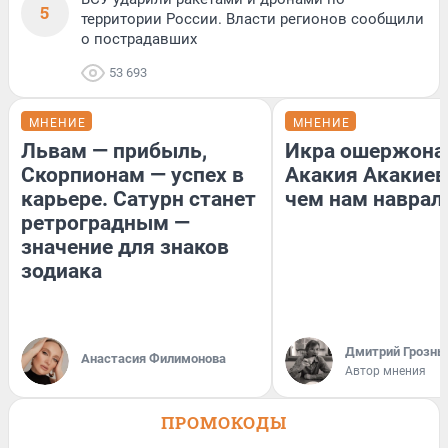
5
территории России. Власти регионов сообщили
о пострадавших
53 693
МНЕНИЕ
МНЕНИЕ
Львам — прибыль,
Икра ошержона
Скорпионам — успех в
Акакия Акакиев
карьере. Сатурн станет
чем нам наврал
ретроградным —
значение для знаков
зодиака
Дмитрий Грозны
Анастасия Филимонова
Автор мнения
ПРОМОКОДЫ