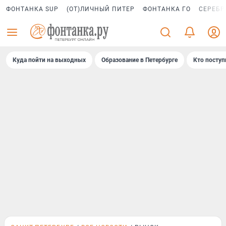
ФОНТАНКА SUP
(ОТ)ЛИЧНЫЙ ПИТЕР
ФОНТАНКА ГО
СЕРЕБР
Куда пойти на выходных
Образование в Петербурге
Кто поступ