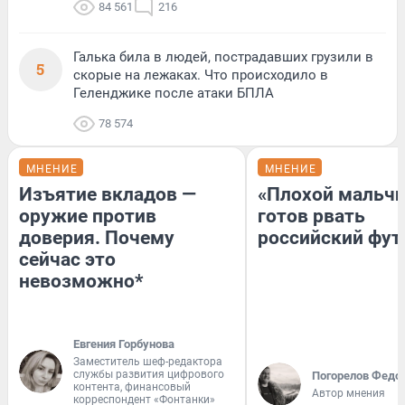
84 561
216
Галька била в людей, пострадавших грузили в
5
скорые на лежаках. Что происходило в
Геленджике после атаки БПЛА
78 574
МНЕНИЕ
МНЕНИЕ
Изъятие вкладов —
«Плохой мальчи
оружие против
готов рвать
доверия. Почему
российский фут
сейчас это
невозможно*
Евгения Горбунова
Заместитель шеф-редактора
службы развития цифрового
Погорелов Федо
контента, финансовый
Автор мнения
корреспондент «Фонтанки»