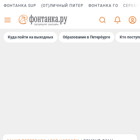
ФОНТАНКА SUP
(ОТ)ЛИЧНЫЙ ПИТЕР
ФОНТАНКА ГО
СЕРЕБР
Куда пойти на выходных
Образование в Петербурге
Кто поступ