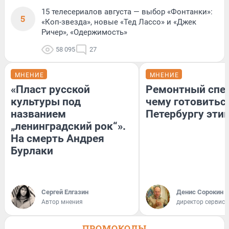
15 телесериалов августа — выбор «Фонтанки»:
5
«Коп-звезда», новые «Тед Лассо» и «Джек
Ричер», «Одержимость»
58 095
27
МНЕНИЕ
МНЕНИЕ
«Пласт русской
Ремонтный спец
культуры под
чему готовитьс
названием
Петербургу эти
„ленинградский рок“».
На смерть Андрея
Бурлаки
Сергей Елгазин
Денис Сорокин
Автор мнения
директор сервис
ПРОМОКОДЫ