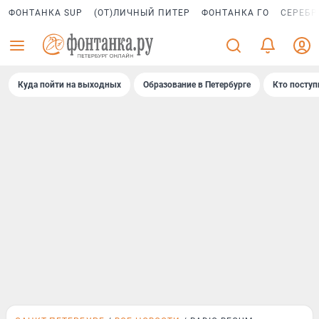
ФОНТАНКА SUP
(ОТ)ЛИЧНЫЙ ПИТЕР
ФОНТАНКА ГО
СЕРЕБР
Куда пойти на выходных
Образование в Петербурге
Кто поступ