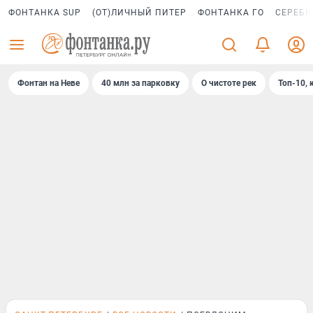
ФОНТАНКА SUP
(ОТ)ЛИЧНЫЙ ПИТЕР
ФОНТАНКА ГО
СЕРЕБР
Фонтан на Неве
40 млн за парковку
О чистоте рек
Топ-10, 