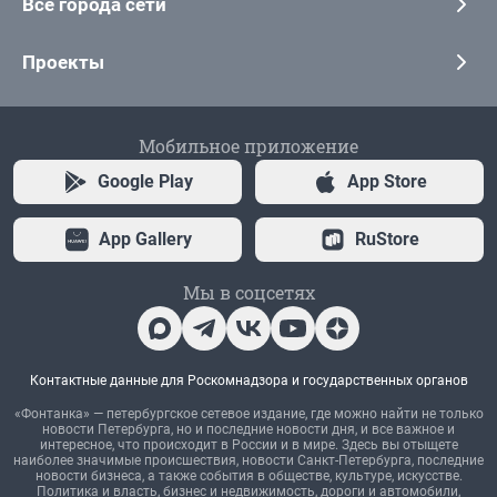
Все города сети
Проекты
Мобильное приложение
Google Play
App Store
App Gallery
RuStore
Мы в соцсетях
Контактные данные для Роскомнадзора и государственных органов
«Фонтанка» — петербургское сетевое издание, где можно найти не только
новости Петербурга, но и последние новости дня, и все важное и
интересное, что происходит в России и в мире. Здесь вы отыщете
наиболее значимые происшествия, новости Санкт-Петербурга, последние
новости бизнеса, а также события в обществе, культуре, искусстве.
Политика и власть, бизнес и недвижимость, дороги и автомобили,