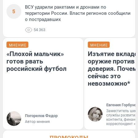
ВСУ ударили ракетами и дронами по
5
территории России. Власти регионов сообщили
о пострадавших
54 363
МНЕНИЕ
МНЕНИЕ
«Плохой мальчик»
Изъятие вкладо
готов рвать
оружие против
российский футбол
доверия. Почем
сейчас это
невозможно*
Евгения Горбуно
Заместитель шеф
службы развития
Погорелов Федор
контента, финан
Автор мнения
корреспондент «
ПРОМОКОДЫ