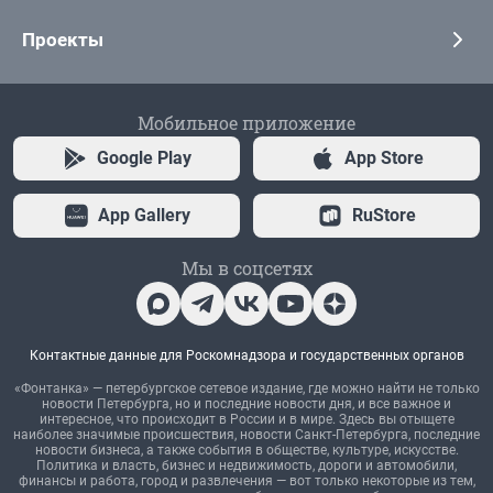
Проекты
Мобильное приложение
Google Play
App Store
App Gallery
RuStore
Мы в соцсетях
Контактные данные для Роскомнадзора и государственных органов
«Фонтанка» — петербургское сетевое издание, где можно найти не только
новости Петербурга, но и последние новости дня, и все важное и
интересное, что происходит в России и в мире. Здесь вы отыщете
наиболее значимые происшествия, новости Санкт-Петербурга, последние
новости бизнеса, а также события в обществе, культуре, искусстве.
Политика и власть, бизнес и недвижимость, дороги и автомобили,
финансы и работа, город и развлечения — вот только некоторые из тем,