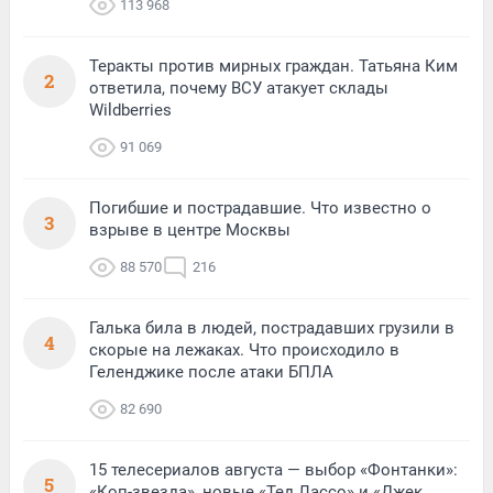
113 968
Теракты против мирных граждан. Татьяна Ким
2
ответила, почему ВСУ атакует склады
Wildberries
91 069
Погибшие и пострадавшие. Что известно о
3
взрыве в центре Москвы
88 570
216
Галька била в людей, пострадавших грузили в
4
скорые на лежаках. Что происходило в
Геленджике после атаки БПЛА
82 690
15 телесериалов августа — выбор «Фонтанки»:
5
«Коп-звезда», новые «Тед Лассо» и «Джек