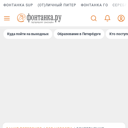
ФОНТАНКА SUP
(ОТ)ЛИЧНЫЙ ПИТЕР
ФОНТАНКА ГО
СЕРЕБР
Куда пойти на выходных
Образование в Петербурге
Кто поступ