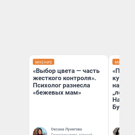
МНЕНИЕ
МНЕНИЕ
«Выбор цвета — часть
«Пласт
жесткого контроля».
культу
Психолог разнесла
назван
«бежевых мам»
„ленинг
На сме
Бурлак
Оксана Лунегова
Се