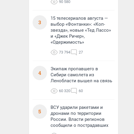
90 580
15 телесериалов августа —
3
выбор «Фонтанки»: «Коп-
звезда», новые «Тед Лассо»
и «Джек Ричер»,
«Одержимость»
73 794
27
Экипаж пропавшего в
4
Сибири самолета из
Ленобласти вышел на связь
60 320
60
ВСУ ударили ракетами и
5
дронами по территории
России. Власти регионов
сообщили о пострадавших