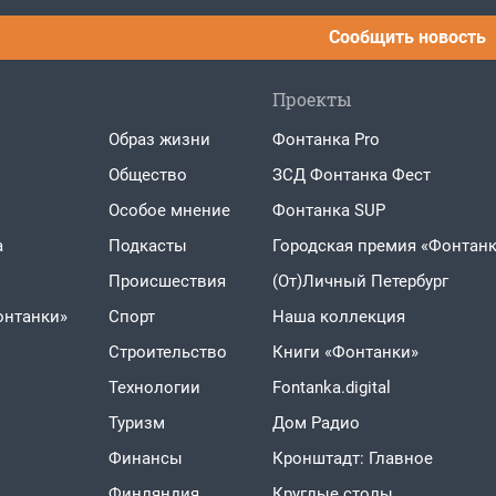
Сообщить новость
Проекты
Образ жизни
Фонтанка Pro
Общество
ЗСД Фонтанка Фест
Особое мнение
Фонтанка SUP
а
Подкасты
Городская премия «Фонтанк
Проиcшествия
(От)Личный Петербург
онтанки»
Спорт
Наша коллекция
Строительство
Книги «Фонтанки»
Технологии
Fontanka.digital
Туризм
Дом Радио
Финансы
Кронштадт: Главное
Финляндия
Круглые столы