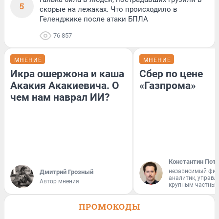
5
скорые на лежаках. Что происходило в
Геленджике после атаки БПЛА
76 857
МНЕНИЕ
МНЕНИЕ
Икра ошержона и каша
Сбер по цене
Акакия Акакиевича. О
«Газпрома»
чем нам наврал ИИ?
Константин Пот
независимый фи
Дмитрий Грозный
аналитик, управ
Автор мнения
крупным частным
ПРОМОКОДЫ