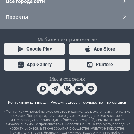
Все города сети
Проекты
Мобильное приложение
Google Play
App Store
App Gallery
RuStore
Мы в соцсетях
Контактные данные для Роскомнадзора и государственных органов
«Фонтанка» — петербургское сетевое издание, где можно найти не только
новости Петербурга, но и последние новости дня, и все важное и
интересное, что происходит в России и в мире. Здесь вы отыщете
наиболее значимые происшествия, новости Санкт-Петербурга, последние
новости бизнеса, а также события в обществе, культуре, искусстве.
Политика и власть, бизнес и недвижимость, дороги и автомобили,