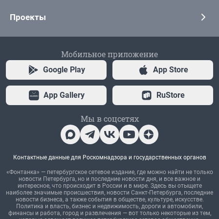
Проекты
Мобильное приложение
Google Play
App Store
App Gallery
RuStore
Мы в соцсетях
Контактные данные для Роскомнадзора и государственных органов
«Фонтанка» — петербургское сетевое издание, где можно найти не только
новости Петербурга, но и последние новости дня, и все важное и
интересное, что происходит в России и в мире. Здесь вы отыщете
наиболее значимые происшествия, новости Санкт-Петербурга, последние
новости бизнеса, а также события в обществе, культуре, искусстве.
Политика и власть, бизнес и недвижимость, дороги и автомобили,
финансы и работа, город и развлечения — вот только некоторые из тем,