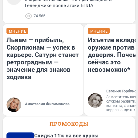
Геленджике после атаки БПЛА
74 565
МНЕНИЕ
МНЕНИЕ
Львам — прибыль,
Изъятие вкладо
Скорпионам — успех в
оружие против
карьере. Сатурн станет
доверия. Почем
ретроградным —
сейчас это
значение для знаков
невозможно*
зодиака
Евгения Горбуно
Заместитель шеф
службы развития
Анастасия Филимонова
контента, финан
корреспондент «
ПРОМОКОДЫ
Скидка 11% на все курсы