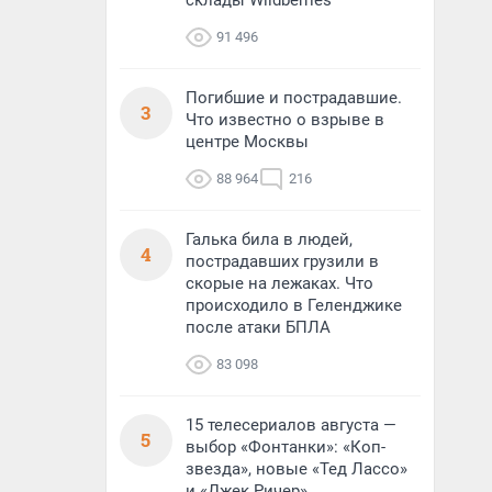
склады Wildberries
91 496
Погибшие и пострадавшие.
3
Что известно о взрыве в
центре Москвы
88 964
216
Галька била в людей,
4
пострадавших грузили в
скорые на лежаках. Что
происходило в Геленджике
после атаки БПЛА
83 098
15 телесериалов августа —
5
выбор «Фонтанки»: «Коп-
звезда», новые «Тед Лассо»
и «Джек Ричер»,