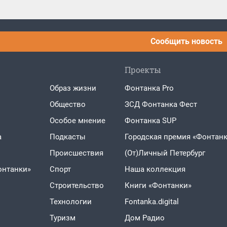
Сообщить новость
Проекты
Образ жизни
Фонтанка Pro
Общество
ЗСД Фонтанка Фест
Особое мнение
Фонтанка SUP
а
Подкасты
Городская премия «Фонтанк
Проиcшествия
(От)Личный Петербург
онтанки»
Спорт
Наша коллекция
Строительство
Книги «Фонтанки»
Технологии
Fontanka.digital
Туризм
Дом Радио