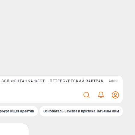
ЗСД ФОНТАНКА ФЕСТ
ПЕТЕРБУРГСКИЙ ЗАВТРАК
АФИША PLUS
рбург ищет креатив
Основатель Levrana и критика Татьяны Ким
Зач