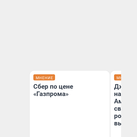
МНЕНИЕ
МНЕНИЕ
Сбер по цене
Дженни
«Газпрома»
наша м
Америк
свой «
роман»:
вышло