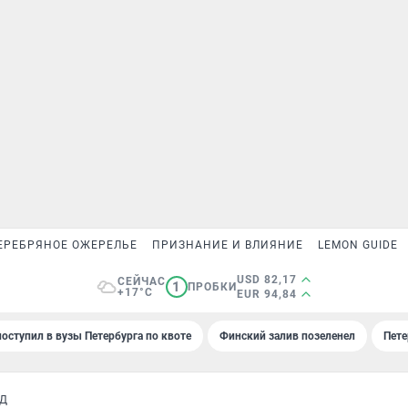
ЕРЕБРЯНОЕ ОЖЕРЕЛЬЕ
ПРИЗНАНИЕ И ВЛИЯНИЕ
LEMON GUIDE
USD 82,17
СЕЙЧАС
1
ПРОБКИ
+17°C
EUR 94,84
поступил в вузы Петербурга по квоте
Финский залив позеленел
Пете
ОД