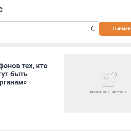
с
Примен
фонов тех, кто
гут быть
рганам»