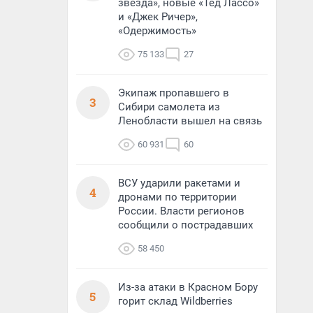
звезда», новые «Тед Лассо»
и «Джек Ричер»,
«Одержимость»
75 133
27
Экипаж пропавшего в
3
Сибири самолета из
Ленобласти вышел на связь
60 931
60
ВСУ ударили ракетами и
4
дронами по территории
России. Власти регионов
сообщили о пострадавших
58 450
Из-за атаки в Красном Бору
5
горит склад Wildberries