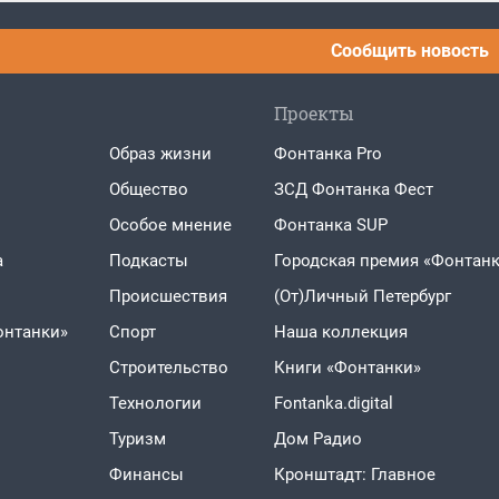
Сообщить новость
Проекты
Образ жизни
Фонтанка Pro
Общество
ЗСД Фонтанка Фест
Особое мнение
Фонтанка SUP
а
Подкасты
Городская премия «Фонтанк
Проиcшествия
(От)Личный Петербург
онтанки»
Спорт
Наша коллекция
Строительство
Книги «Фонтанки»
Технологии
Fontanka.digital
Туризм
Дом Радио
Финансы
Кронштадт: Главное