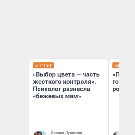
МНЕНИЕ
МНЕНИЕ
«Выбор цвета — часть
«Плохо
жесткого контроля».
готов 
Психолог разнесла
россий
«бежевых мам»
Оксана Лунегова
По