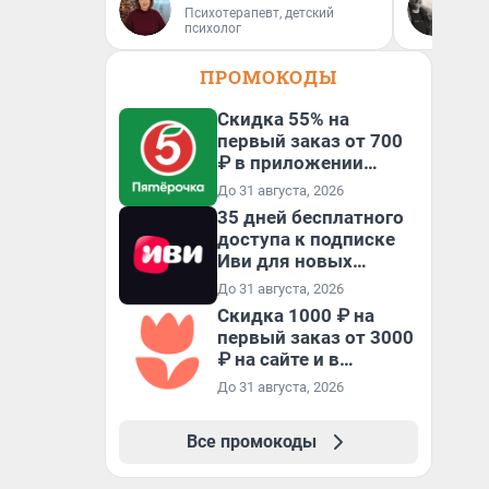
Психотерапевт, детский
Ав
психолог
ПРОМОКОДЫ
Скидка 55% на
первый заказ от 700
₽ в приложении
Пятёрочка Доставка
До 31 августа, 2026
35 дней бесплатного
доступа к подписке
Иви для новых
пользователей
До 31 августа, 2026
Скидка 1000 ₽ на
первый заказ от 3000
₽ на сайте и в
приложении
До 31 августа, 2026
Все промокоды