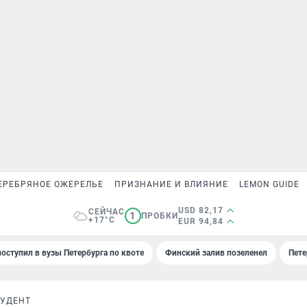
ЕРЕБРЯНОЕ ОЖЕРЕЛЬЕ
ПРИЗНАНИЕ И ВЛИЯНИЕ
LEMON GUIDE
USD 82,17
СЕЙЧАС
1
ПРОБКИ
+17°C
EUR 94,84
поступил в вузы Петербурга по квоте
Финский залив позеленел
Пете
ТУДЕНТ