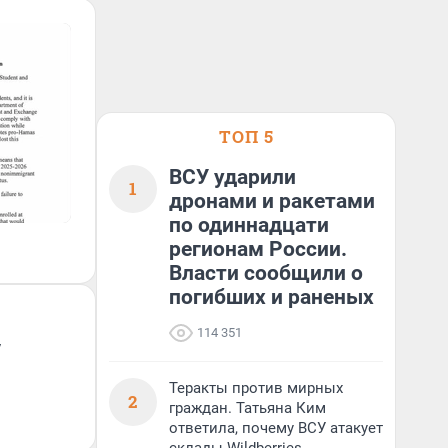
ТОП 5
ВСУ ударили
1
дронами и ракетами
по одиннадцати
регионам России.
Власти сообщили о
погибших и раненых
114 351
у
Теракты против мирных
2
граждан. Татьяна Ким
ответила, почему ВСУ атакует