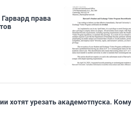
 Гарвард права
тов
ии хотят урезать академотпуска. Ком