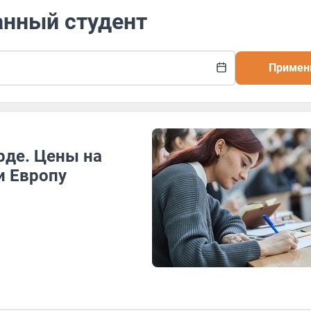
анный студент
Примен
рде. Цены на
и Европу