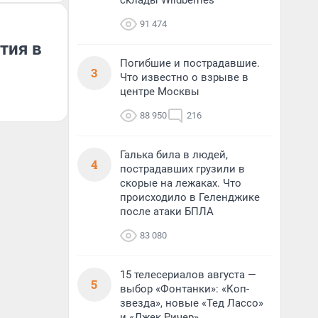
склады Wildberries
91 474
тия в
Погибшие и пострадавшие.
3
Что известно о взрыве в
центре Москвы
88 950
216
Галька била в людей,
4
пострадавших грузили в
скорые на лежаках. Что
происходило в Геленджике
после атаки БПЛА
83 080
15 телесериалов августа —
5
выбор «Фонтанки»: «Коп-
звезда», новые «Тед Лассо»
и «Джек Ричер»,