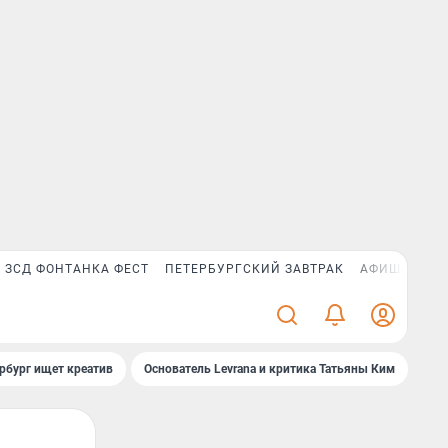
ЗСД ФОНТАНКА ФЕСТ
ПЕТЕРБУРГСКИЙ ЗАВТРАК
АФИША PLUS
рбург ищет креатив
Основатель Levrana и критика Татьяны Ким
Зач