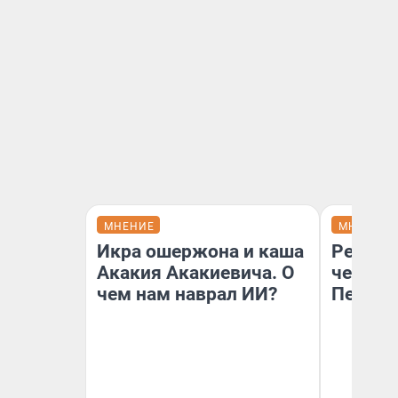
МНЕНИЕ
МНЕНИЕ
Икра ошержона и каша
Ремонт
Акакия Акакиевича. О
чему г
чем нам наврал ИИ?
Петерб