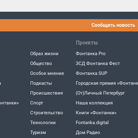
Сообщить новость
Проекты
Образ жизни
Фонтанка Pro
Общество
ЗСД Фонтанка Фест
Особое мнение
Фонтанка SUP
а
Подкасты
Городская премия «Фонтанк
Проиcшествия
(От)Личный Петербург
онтанки»
Спорт
Наша коллекция
Строительство
Книги «Фонтанки»
Технологии
Fontanka.digital
Туризм
Дом Радио