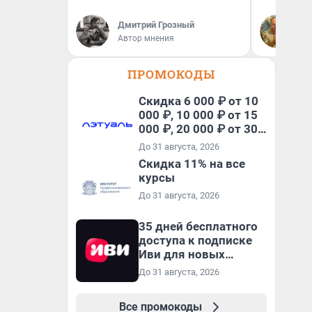
Дмитрий Грозный
Де
Автор мнения
ди
ПРОМОКОДЫ
Скидка 6 000 ₽ от 10
000 ₽, 10 000 ₽ от 15
000 ₽, 20 000 ₽ от 30
000 ₽ и 35 000 ₽ от 50
До 31 августа, 2026
000 ₽ на первый и все
Скидка 11% на все
повторные заказы по
курсы
промокоду НАБЕРИ
До 31 августа, 2026
35 дней бесплатного
доступа к подписке
Иви для новых
пользователей
До 31 августа, 2026
Все промокоды