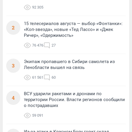
92 305
15 телесериалов августа — выбор «Фонтанки»:
2
«Коп-звезда», новые «Тед Лассо» и «Джек
Ричер», «Одержимость»
76 476
27
Экипаж пропавшего в Сибири самолета из
3
Ленобласти вышел на связь
61 561
60
ВСУ ударили ракетами и дронами по
4
территории России. Власти регионов сообщили
о пострадавших
59 091
Из-за атаки в Красном Бору горит склад