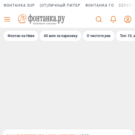
ФОНТАНКА SUP
(ОТ)ЛИЧНЫЙ ПИТЕР
ФОНТАНКА ГО
СЕРЕБР
Фонтан на Неве
40 млн за парковку
О чистоте рек
Топ-10, 