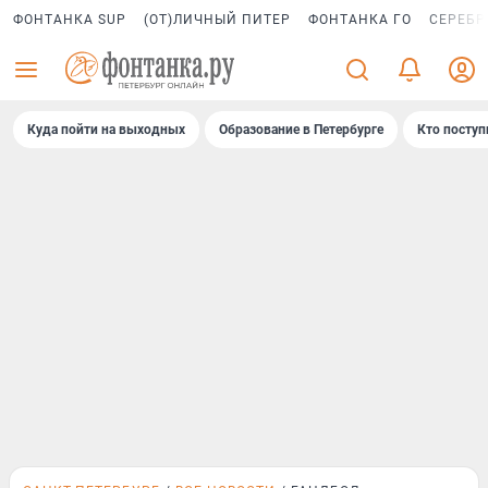
ФОНТАНКА SUP
(ОТ)ЛИЧНЫЙ ПИТЕР
ФОНТАНКА ГО
СЕРЕБР
Куда пойти на выходных
Образование в Петербурге
Кто поступ