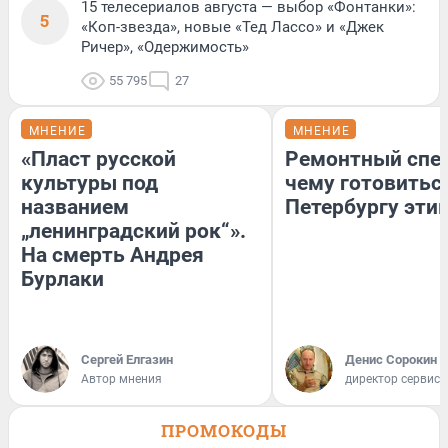
15 телесериалов августа — выбор «Фонтанки»:
5
«Коп-звезда», новые «Тед Лассо» и «Джек
Ричер», «Одержимость»
55 795
27
МНЕНИЕ
МНЕНИЕ
«Пласт русской
Ремонтный спец
культуры под
чему готовитьс
названием
Петербургу эти
„ленинградский рок“».
На смерть Андрея
Бурлаки
Сергей Елгазин
Денис Сорокин
Автор мнения
директор сервис
ПРОМОКОДЫ