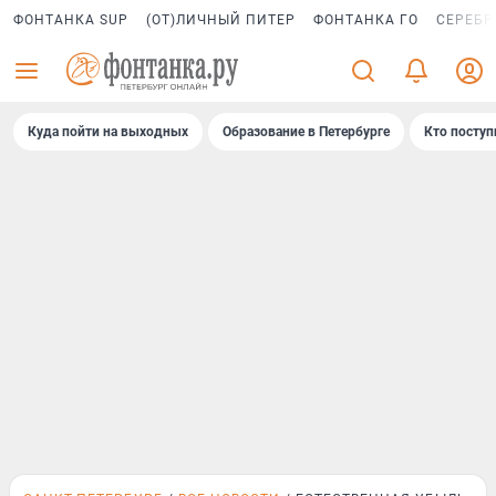
ФОНТАНКА SUP
(ОТ)ЛИЧНЫЙ ПИТЕР
ФОНТАНКА ГО
СЕРЕБР
Куда пойти на выходных
Образование в Петербурге
Кто поступ