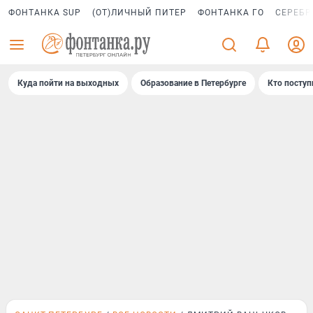
ФОНТАНКА SUP
(ОТ)ЛИЧНЫЙ ПИТЕР
ФОНТАНКА ГО
СЕРЕБР
Куда пойти на выходных
Образование в Петербурге
Кто поступ