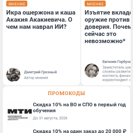
МНЕНИЕ
МНЕНИЕ
Икра ошержона и каша
Изъятие вкладо
Акакия Акакиевича. О
оружие против
чем нам наврал ИИ?
доверия. Почем
сейчас это
невозможно*
Евгения Горбуно
Заместитель шеф
службы развития
Дмитрий Грозный
контента, финан
Автор мнения
корреспондент «
ПРОМОКОДЫ
Скидка 10% на ВО и СПО в первый год
обучения
До 31 августа, 2026
Скидка 10% на один заказ до 20 000 ₽